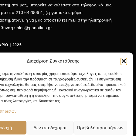
αστήματά μας, μπορείτε να καλέσετε στο τηλεφωνικό μας
τρο στο
210 6429062
, (εργασιακό ωράριο
αστημάτων), ή να μας αποστείλετε mail στην ηλεκτρονική
εύθυνση
sales@panoikos.gr
ΡΙΟ | 2025
ΤΕΡΑ - ΤΕΤΑΡΤΗ: 09:00-15:00
Διαχείριση Συγκατάθεσης
ΤΗ - ΠΕΜΠΤΗ - ΠΑΡΑΣΚΕΥΗ: 09:00-20:30
χουμε την καλύτερη εμπειρία, χρησιμοποιούμε τεχνολογίες όπως cookies
ΒΑΤΟ: 09:00-15:00
θήκευση ή/και την πρόσβαση σε πληροφορίες συσκευών. Η συγκατάθεση
λόγω τεχνολογίες θα μας επιτρέψει να επεξεργαστούμε δεδομένα προσωπικού
ΛΕΦΩΝΟ:
+30 210 642 9062
όπως συμπεριφορά περιήγησης ή μοναδικά αναγνωριστικά σε αυτόν τον
IL:
SALES@PANOIKOS.GR
 μη συγκατάθεση ή η ανάκληση της συγκατάθεσης, μπορεί να επηρεάσει
ΝΤΡΙΚΟ ΚΑΤΑΣΤΗΜΑ:
ΝΙΚ. ΓΚΥΖΗ 24, 11475 ΑΘΗΝΑ
ισμένες λειτουργίες και δυνατότητες.
υπηρεσιών
οδοχή
Δεν αποδέχομαι
Προβολή προτιμήσεων