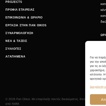
PROJECTS
κατ
κέν
ΠΡΟΦΙΛ ΕΤΑΙΡΕΙΑΣ
κατ
ΕΠΙΚΟΙΝΩΝΙΑ & ΩΡΑΡΙΟ
δι
ΕΡΓΑΣΙΑ ΣΤΗΝ ΠΑΝ OIKOS
ΣΥΝΑΡΜΟΛΟΓΗΣΗ
ΩΡΑ
ΝΕΑ & ΤΑΣΕΙΣ
ΔΕΥ
ΣΥΛΛΟΓΕΣ
ΤΡΙ
ΑΓΑΠΗΜΕΝΑ
Για να παρέ
ΣΑΒ
για την απο
για τις εν 
ΤΗ
χαρακτήρα, 
EMA
ιστότοπο. Η
ΚΕ
αρνητικά ορ
Διαχείριση 
Απ
© 2026 Pan Oikos. Με επιφύλαξη παντός δικαιώματος. Κατασκευή
από
NWM
.