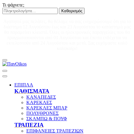
Τι ψάχνετε;
Καθαρισμός
Αγαπητοί μας πελάτες, θα θέλαμε να σας ενημερώσουμε ότι για το
διάστημα 12 Αυγούστου έως και 23 Αυγούστου το κατάστημά μας
θα παραμείνει κλειστό. Όλες οι ηλεκτρονικές παραγγελίες που θα
πραγματοποιούνται από 01 Αυγούστου και έπειτα ενδέχεται να
εκτελεστούν από 24 Αυγούστου και μετά. Σας ευχόμαστε καλό
καλοκαίρι!
ΕΠΙΠΛΑ
ΚΑΘΙΣΜΑΤΑ
ΚΑΝΑΠΕΔΕΣ
ΚΑΡΕΚΛΕΣ
ΚΑΡΕΚΛΕΣ ΜΠΑΡ
ΠΟΛΥΘΡΟΝΕΣ
ΣΚΑΜΠΩ & ΠΟΥΦ
ΤΡΑΠΕΖΙΑ
ΕΠΙΦΑΝΕΙΕΣ ΤΡΑΠΕΖΙΩΝ