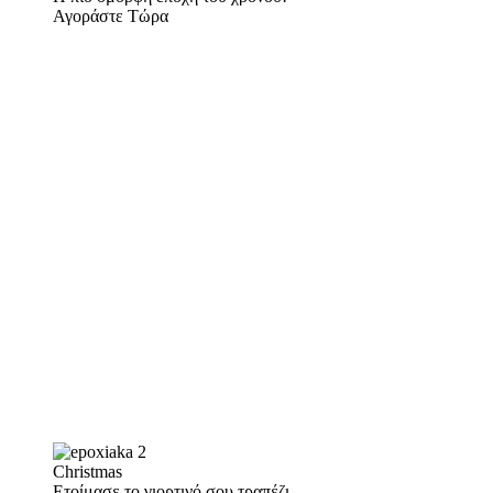
Αγοράστε Τώρα
Christmas
Ετοίμασε το γιορτινό σου τραπέζι