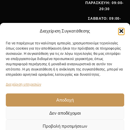
ΠΑΡΑΣΚΕΥΗ: 09:00-
20:30
ΣΑΒΒΑΤΟ: 09:00-
15:00
Διαχείριση Συγκατάθεσης
ΤΗΛΕΦ
+30 210
Για να παρέχουμε την καλύτερη εμπειρία, χρησιμοποιούμε τεχνολογίες
ΩΝΟ:
642 9062
όπως cookies για την αποθήκευση ή/και την πρόσβαση σε πληροφορίες
EMA
SALES@PANOI
συσκευών. Η συγκατάθεση για τις εν λόγω τεχνολογίες θα μας επιτρέψει
IL:
KOS.GR
να επεξεργαστούμε δεδομένα προσωπικού χαρακτήρα, όπως
συμπεριφορά περιήγησης ή μοναδικά αναγνωριστικά σε αυτόν τον
ΚΕΝΤΡΙΚ
ΝΙΚ.
ιστότοπο. Η μη συγκατάθεση ή η ανάκληση της συγκατάθεσης, μπορεί να
Ο
ΓΚΥΖΗ 24,
επηρεάσει αρνητικά ορισμένες λειτουργίες και δυνατότητες.
ΚΑΤΑΣΤΗ
11475
ΜΑ:
ΑΘΗΝΑ
Διαχείριση υπηρεσιών
Αποδοχή
Δεν αποδέχομαι
© 2026 Pan Oikos. Με επιφύλαξη παντός δικαιώματος. Κατασκευή από
NWM
.
Προβολή προτιμήσεων