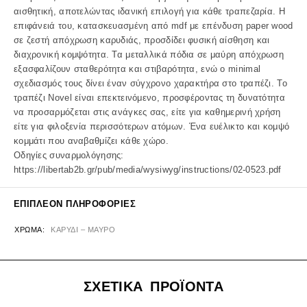
αισθητική, αποτελώντας ιδανική επιλογή για κάθε τραπεζαρία. Η
επιφάνειά του, κατασκευασμένη από mdf με επένδυση paper wood
σε ζεστή απόχρωση καρυδιάς, προσδίδει φυσική αίσθηση και
διαχρονική κομψότητα. Τα μεταλλικά πόδια σε μαύρη απόχρωση
εξασφαλίζουν σταθερότητα και στιβαρότητα, ενώ ο minimal
σχεδιασμός τους δίνει έναν σύγχρονο χαρακτήρα στο τραπέζι. Το
τραπέζι Novel είναι επεκτεινόμενο, προσφέροντας τη δυνατότητα
να προσαρμόζεται στις ανάγκες σας, είτε για καθημερινή χρήση
είτε για φιλοξενία περισσότερων ατόμων. Ένα ευέλικτο και κομψό
κομμάτι που αναβαθμίζει κάθε χώρο.
Οδηγίες συναρμολόγησης:
https://libertab2b.gr/pub/media/wysiwyg/instructions/02-0523.pdf
ΕΠΙΠΛΈΟΝ ΠΛΗΡΟΦΟΡΊΕΣ
ΧΡΏΜΑ
ΚΑΡΥΔΙ – ΜΑΥΡΟ
ΣΧΕΤΙΚΑ ΠΡΟΪΟΝΤΑ