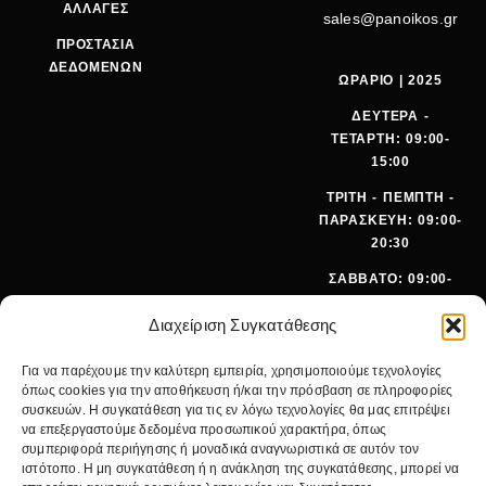
ΑΛΛΑΓΕΣ
sales@panoikos.gr
ΠΡΟΣΤΑΣΙΑ
ΔΕΔΟΜΕΝΩΝ
ΩΡΑΡΙΟ | 2025
ΔΕΥΤΕΡΑ -
ΤΕΤΑΡΤΗ: 09:00-
15:00
ΤΡΙΤΗ - ΠΕΜΠΤΗ -
ΠΑΡΑΣΚΕΥΗ: 09:00-
20:30
ΣΑΒΒΑΤΟ: 09:00-
15:00
Διαχείριση Συγκατάθεσης
ΤΗΛΕΦ
+30 210
Για να παρέχουμε την καλύτερη εμπειρία, χρησιμοποιούμε τεχνολογίες
ΩΝΟ:
642 9062
όπως cookies για την αποθήκευση ή/και την πρόσβαση σε πληροφορίες
EMA
SALES@PANOI
συσκευών. Η συγκατάθεση για τις εν λόγω τεχνολογίες θα μας επιτρέψει
IL:
KOS.GR
να επεξεργαστούμε δεδομένα προσωπικού χαρακτήρα, όπως
συμπεριφορά περιήγησης ή μοναδικά αναγνωριστικά σε αυτόν τον
ΚΕΝΤΡΙΚ
ΝΙΚ.
ιστότοπο. Η μη συγκατάθεση ή η ανάκληση της συγκατάθεσης, μπορεί να
Ο
ΓΚΥΖΗ 24,