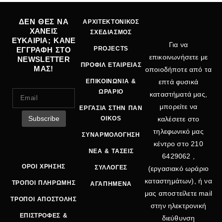
ΔΕΝ ΘΕΣ ΝΑ
ΑΡΧΙΤΕΚΤΟΝΙΚΟΣ
ΧΑΝΕΙΣ
ΣΧΕΔΙΑΣΜΟΣ
ΕΥΚΑΙΡΙΑ; ΚΑΝΕ
Για να
PROJECTS
ΕΓΓΡΑΦΗ ΣΤΟ
επικοινωνήσετε με
NEWSLETTER
ΠΡΟΦΙΛ ΕΤΑΙΡΕΙΑΣ
ΜΑΣ!
οποιοδήποτε από τα
ΕΠΙΚΟΙΝΩΝΙΑ &
επτά φυσικά
ΩΡΑΡΙΟ
καταστήματά μας,
μπορείτε να
ΕΡΓΑΣΙΑ ΣΤΗΝ ΠΑΝ
OIKOS
καλέσετε στο
τηλεφωνικό μας
ΣΥΝΑΡΜΟΛΟΓΗΣΗ
κέντρο στο
210
ΝΕΑ & ΤΑΣΕΙΣ
6429062
,
ΟΡΟΙ ΧΡΗΣΗΣ
ΣΥΛΛΟΓΕΣ
(εργασιακό ωράριο
καταστημάτων), ή να
ΤΡΟΠΟΙ ΠΛΗΡΩΜΗΣ
ΑΓΑΠΗΜΕΝΑ
μας αποστείλετε mail
ΤΡΟΠΟΙ ΑΠΟΣΤΟΛΗΣ
στην ηλεκτρονική
ΕΠΙΣΤΡΟΦΕΣ &
διεύθυνση