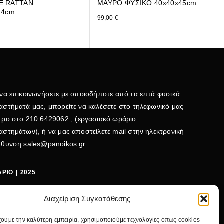
Ε RATTAN
ΜΑΥΡΟ ΦΥΣΙΚΟ 40x40x45cm
.4cm
99,00
€
 να επικοινωνήσετε με οποιοδήποτε από τα επτά φυσικά
αστήματά μας, μπορείτε να καλέσετε στο τηλεφωνικό μας
τρο στο
210 6429062
, (εργασιακό ωράριο
αστημάτων), ή να μας αποστείλετε mail στην ηλεκτρονική
εύθυνση
sales@panoikos.gr
ΡΙΟ | 2025
ΤΕΡΑ - ΤΕΤΑΡΤΗ: 09:00-15:00
Διαχείριση Συγκατάθεσης
ΤΗ - ΠΕΜΠΤΗ - ΠΑΡΑΣΚΕΥΗ: 09:00-20:30
χουμε την καλύτερη εμπειρία, χρησιμοποιούμε τεχνολογίες όπως cookies
ΒΑΤΟ: 09:00-15:00