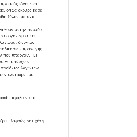
αρκετούς τόνους και
ις, όπως σκούρο καφέ
ίδη ξύλου και είναι
ργηθούν με την πάροδο
νού οργανισμού που
ελάττωμα, δίνοντας
 διαδικασία παραγωγής
ών που υπάρχουν, με
ρεί να υπάρχουν
υ προϊόντος λόγω των
λούν ελάττωμα του
ορείτε άφοβα να το
φέρει ελαφρώς σε σχέση