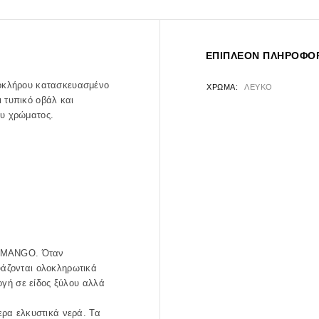
ΕΠΙΠΛΈΟΝ ΠΛΗΡΟΦΟΡ
λοκλήρου κατασκευασμένο
ΧΡΏΜΑ
ΛΕΥΚΟ
 τυπικό οβάλ και
ιου χρώματος.
ο MANGO. Όταν
υάζονται ολοκληρωτικά
ογή σε είδος ξύλου αλλά
ερα ελκυστικά νερά. Τα