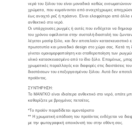
νερά του ξύλου του είναι μοναδικά καθώς ενσωματώνουν 
χρώματα, που κυμαίνονται από ανοιχτόχρωμες αποχρώσε
έως ανοιχτό ροζ ή πράσινο. Είναι ελαφρύτερο από άλλα ε
ανθεκτικό στο νερό.
Οι υπάρχουσες ρωγμές ή αυτές που ενδέχεται να δημιου
του χρόνου οφείλονται στην συστολή-διαστολή του ζωντα
λέγεται μασίφ ξύλο, και δεν αποτελούν κατασκευαστικό 
πρωτοτυπία και μοναδικό design στο χώρο σας. Κατά τη
γίνεται ομοιομορφοποίηση και σταθεροποίηση των ρωγμ
υλικό κατασκευασμένο από το ίδιο ξύλο. Επομένως, μπο
χρωματικές παραλλαγές και διαφορές στις διαστάσεις το
διαστάσεων του επεξεργασμένου ξύλου. Αυτά δεν αποτε
προϊόντος.
ΣΥΝΤΗΡΗΣΗ:
Το ΜΑΝΓΚΟ είναι ιδιαίτερα ανθεκτικό στο νερό, οπότε μπ
καθαρίζετε με βρεγμένες πετσέτες.
*To προϊόν παραδίδεται αμοντάριστο
** Η χρωματική απόδοση του προϊόντος ενδέχεται να δια
με την φωτογραφική απεικόνισή του στην οθόνη σας.