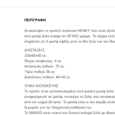
ΠΕΡΙΓΡΑΦΉ
Ανακαλύψτε το τραπέζι σαλονιού HONKY που είναι εξο
από μασίφ ξύλο mango σε ΛΕΥΚΟ χρώμα. To σχήμα είναι
στηρίζεται σε 2 μασίφ αψίδες από το ίδιο ξύλο και του ίδ
ΔΙΑΣΤΑΣΕΙΣ:
130x60x40 εκ.
Πάχος επιφάνειας: 4 εκ.
Απόσταση ποδιών: 75 εκ.
Ύψος ποδιού 36 εκ.
Διαστάσεις ποδιού: 44×36 εκ.
ΥΛΙΚΑ ΚΑΤΑΣΚΕΥΗΣ:
Το προϊόν είναι κατασκευασμένο από φυσικό μασίφ ξύλ
αναφερόμαστε σε μασίφ, εννοούμε τα ξύλα που κατασκε
από τον κορμό δέντρου. Το μασίφ είναι η πιο ακριβή επιλ
ξεχωρίζει για την διαχρονική αισθητική του.
Το MANGO είναι πυκνό και δυνατό σκληρό ξύλο με ιδιαίτ