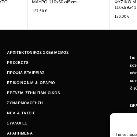
ΥΡΟ
ΜΑΥΡΟ 110x60x45cm
ΦΥΣΙΚΟ Μ
110x59x41
137,50
€
126,00
€
ΑΡΧΙΤΕΚΤΟΝΙΚΟΣ ΣΧΕΔΙΑΣΜΟΣ
Για
PROJECTS
κατ
κέν
ΠΡΟΦΙΛ ΕΤΑΙΡΕΙΑΣ
κατ
ΕΠΙΚΟΙΝΩΝΙΑ & ΩΡΑΡΙΟ
δι
ΕΡΓΑΣΙΑ ΣΤΗΝ ΠΑΝ OIKOS
ΣΥΝΑΡΜΟΛΟΓΗΣΗ
ΩΡΑ
ΝΕΑ & ΤΑΣΕΙΣ
ΔΕΥ
ΣΥΛΛΟΓΕΣ
ΤΡΙ
ΑΓΑΠΗΜΕΝΑ
Για να παρέ
ΣΑΒ