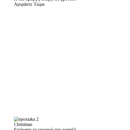
Αγοράστε Τώρα
Christmas
Ετοίμασε το γιορτινό σου τραπέζι