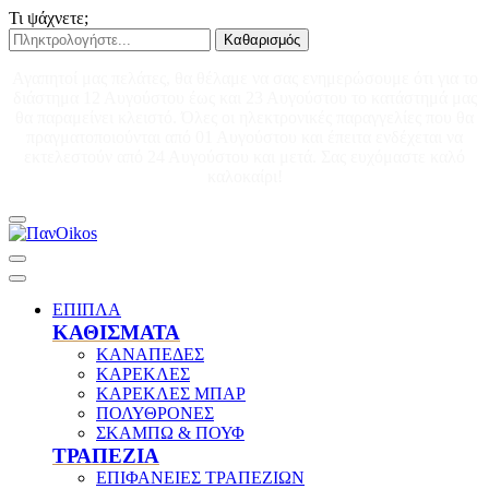
Τι ψάχνετε;
Καθαρισμός
Αγαπητοί μας πελάτες, θα θέλαμε να σας ενημερώσουμε ότι για το
διάστημα 12 Αυγούστου έως και 23 Αυγούστου το κατάστημά μας
θα παραμείνει κλειστό. Όλες οι ηλεκτρονικές παραγγελίες που θα
πραγματοποιούνται από 01 Αυγούστου και έπειτα ενδέχεται να
εκτελεστούν από 24 Αυγούστου και μετά. Σας ευχόμαστε καλό
καλοκαίρι!
ΕΠΙΠΛΑ
ΚΑΘΙΣΜΑΤΑ
ΚΑΝΑΠΕΔΕΣ
ΚΑΡΕΚΛΕΣ
ΚΑΡΕΚΛΕΣ ΜΠΑΡ
ΠΟΛΥΘΡΟΝΕΣ
ΣΚΑΜΠΩ & ΠΟΥΦ
ΤΡΑΠΕΖΙΑ
ΕΠΙΦΑΝΕΙΕΣ ΤΡΑΠΕΖΙΩΝ