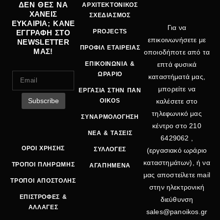
ΔΕΝ ΘΕΣ ΝΑ
ΑΡΧΙΤΕΚΤΟΝΙΚΟΣ
ΧΑΝΕΙΣ
ΣΧΕΔΙΑΣΜΟΣ
ΕΥΚΑΙΡΙΑ; ΚΑΝΕ
Για να
PROJECTS
ΕΓΓΡΑΦΗ ΣΤΟ
επικοινωνήσετε με
NEWSLETTER
ΠΡΟΦΙΛ ΕΤΑΙΡΕΙΑΣ
ΜΑΣ!
οποιοδήποτε από τα
ΕΠΙΚΟΙΝΩΝΙΑ &
επτά φυσικά
ΩΡΑΡΙΟ
καταστήματά μας,
μπορείτε να
ΕΡΓΑΣΙΑ ΣΤΗΝ ΠΑΝ
OIKOS
καλέσετε στο
τηλεφωνικό μας
ΣΥΝΑΡΜΟΛΟΓΗΣΗ
κέντρο στο
210
ΝΕΑ & ΤΑΣΕΙΣ
6429062
,
ΟΡΟΙ ΧΡΗΣΗΣ
ΣΥΛΛΟΓΕΣ
(εργασιακό ωράριο
καταστημάτων), ή να
ΤΡΟΠΟΙ ΠΛΗΡΩΜΗΣ
ΑΓΑΠΗΜΕΝΑ
μας αποστείλετε mail
ΤΡΟΠΟΙ ΑΠΟΣΤΟΛΗΣ
στην ηλεκτρονική
ΕΠΙΣΤΡΟΦΕΣ &
διεύθυνση
ΑΛΛΑΓΕΣ
sales@panoikos.gr