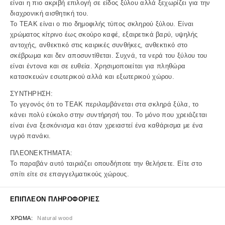
είναι η πιο ακριβή επιλογή σε είδος ξύλου αλλά ξεχωρίζει για την
διαχρονική αισθητική του.
Το ΤΕΑΚ είναι ο πιο δημοφιλής τύπος σκληρού ξύλου. Είναι
χρώματος κίτρινο έως σκούρο καφέ, εξαιρετικά βαρύ, υψηλής
αντοχής, ανθεκτικό στις καιρικές συνθήκες, ανθεκτικό στο
σκέβρωμα και δεν αποσυντίθεται. Συχνά, τα νερά του ξύλου του
είναι έντονα και σε ευθεία. Χρησιμοποιείται για πληθώρα
κατασκευών εσωτερικού αλλά και εξωτερικού χώρου.
ΣΥΝΤΗΡΗΣΗ:
Το γεγονός ότι το ΤΕΑΚ περιλαμβάνεται στα σκληρά ξύλα, το
κάνει πολύ εύκολο στην συντήρησή του. Το μόνο που χρειάζεται
είναι ένα ξεσκόνισμα και όταν χρειαστεί ένα καθάρισμα με ένα
υγρό πανάκι.
ΠΛΕΟΝΕΚΤΗΜΑΤΑ:
Το παραβάν αυτό ταιριάζει οπουδήποτε την θελήσετε. Είτε στο
σπίτι είτε σε επαγγελματικούς χώρους.
ΕΠΙΠΛΈΟΝ ΠΛΗΡΟΦΟΡΊΕΣ
ΧΡΏΜΑ
Natural wood