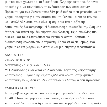
φυσικό τους χρώμα και οι διαστάσεις όλης της κατασκευής είναι
αρκετές για να κεντρίσουν το ενδιαφέρον των επισκεπτών.
Πρόκειται για ένα ξύλινο παραβάν με 5 φύλλα που μπορείτε να το
χρησιμοποιήσετε για τον σκοπό που το θέλετε και να το κάνετε
με…στυλ! Άλλωστε ποια είναι η σημασία και η αξία της
λειτουργικής διακόσμησης; Η διακόσμηση εμπλουτίζει την ζωή μας.
Μπορεί να κάνει την ξεκούραση ευκολότερη, τις συνομιλίες πιο
οικείες, και τους επισκέπτες να νιώθουν άνετα. Κάποτε, η
διακόσμηση θεωρούνταν ασήμαντη. Το να φτιάξεις, όμως, ένα
γοητευτικό και χαρούμενο σπίτι είναι μια ευγενής προσπάθεια.
ΔΙΑΣΤΑΣΕΙΣ:
216-275×180Υ εκ.
Διαστάσεις κάθε φύλλου: 55 εκ.
**Οι διαστάσεις ενδέχεται να διαφέρουν λόγω της χειροποίητης
κατασκευής. Τυχόν ρωγμές στο ξύλο οφείλονται στην φυσική
κατάσταση του ξύλου και δεν αποτελούν ελάττωμα του προϊόντος.
ΥΛΙΚΑ ΚΑΤΑΣΚΕΥΗΣ:
Το παραβάν έχει γίνει από φυσικά μασίφ κλαδιά του δέντρου
ΤΕΑΚ. Όταν αναφερόμαστε σε μασίφ, εννοούμε τα ξύλα που
κατασκευάζονται ολοκληρωτικά από τον κορμό δέντρου. Το μασίφ