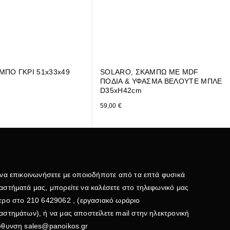
ΜΠΟ ΓΚΡΙ 51x33x49
SOLARO, ΣΚΑΜΠΩ ΜΕ MDF
ΠΟΔΙΑ & ΥΦΑΣΜΑ ΒΕΛΟΥΤΕ ΜΠΛΕ
D35xH42cm
59,00
€
 να επικοινωνήσετε με οποιοδήποτε από τα επτά φυσικά
αστήματά μας, μπορείτε να καλέσετε στο τηλεφωνικό μας
τρο στο
210 6429062
, (εργασιακό ωράριο
αστημάτων), ή να μας αποστείλετε mail στην ηλεκτρονική
εύθυνση
sales@panoikos.gr