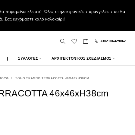
α παραμείνει κλειστό. Όλες οι ηλεκτρονικές παραγγελίες που θα
ά. Σας ευχόμαστε καλό καλοκαίρι!
+302106429062
|
ΣΥΛΛΟΓΕΣ
ΑΡΧΙΤΕΚΤΟΝΙΚΟΣ ΣΧΕΔΙΑΣΜΟΣ
ΠΟΥΦ
SOHO ΣΚΑΜΠΟ TERRACOTTA 46X46XH38CM
RRACOTTA 46x46xH38cm