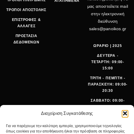
ΤΡΟΠΟΙ ΠΛΗΡΩΜΗΣ
ΑΓΑΠΗΜΕΝΑ
μας αποστείλετε mail
ΤΡΟΠΟΙ ΑΠΟΣΤΟΛΗΣ
στην ηλεκτρονική
ΕΠΙΣΤΡΟΦΕΣ &
διεύθυνση
ΑΛΛΑΓΕΣ
sales@panoikos.gr
ΠΡΟΣΤΑΣΙΑ
ΔΕΔΟΜΕΝΩΝ
ΩΡΑΡΙΟ | 2025
ΔΕΥΤΕΡΑ -
ΤΕΤΑΡΤΗ: 09:00-
15:00
ΤΡΙΤΗ - ΠΕΜΠΤΗ -
ΠΑΡΑΣΚΕΥΗ: 09:00-
20:30
ΣΑΒΒΑΤΟ: 09:00-
15:00
Διαχείριση Συγκατάθεσης
ΤΗΛΕΦ
+30 210
Για να παρέχουμε την καλύτερη εμπειρία, χρησιμοποιούμε τεχνολογίες
ΩΝΟ:
642 9062
όπως cookies για την αποθήκευση ή/και την πρόσβαση σε πληροφορίες