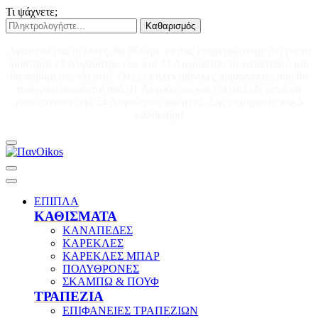
Τι ψάχνετε;
Καθαρισμός
Αγαπητοί μας πελάτες, θα θέλαμε να σας ενημερώσουμε ότι για το
διάστημα 12 Αυγούστου έως και 23 Αυγούστου το κατάστημά μας
θα παραμείνει κλειστό. Όλες οι ηλεκτρονικές παραγγελίες που θα
πραγματοποιούνται από 01 Αυγούστου και έπειτα ενδέχεται να
εκτελεστούν από 24 Αυγούστου και μετά. Σας ευχόμαστε καλό
καλοκαίρι!
ΕΠΙΠΛΑ
ΚΑΘΙΣΜΑΤΑ
ΚΑΝΑΠΕΔΕΣ
ΚΑΡΕΚΛΕΣ
ΚΑΡΕΚΛΕΣ ΜΠΑΡ
ΠΟΛΥΘΡΟΝΕΣ
ΣΚΑΜΠΩ & ΠΟΥΦ
ΤΡΑΠΕΖΙΑ
ΕΠΙΦΑΝΕΙΕΣ ΤΡΑΠΕΖΙΩΝ