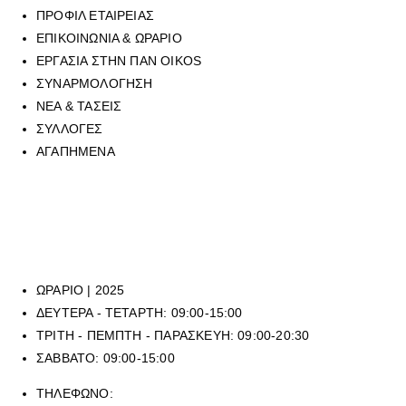
ΠΡΟΦΙΛ ΕΤΑΙΡΕΙΑΣ
ΕΠΙΚΟΙΝΩΝΙΑ & ΩΡΑΡΙΟ
ΕΡΓΑΣΙΑ ΣΤΗΝ ΠΑΝ OIKOS
ΣΥΝΑΡΜΟΛΟΓΗΣΗ
ΝΕΑ & ΤΑΣΕΙΣ
ΣΥΛΛΟΓΕΣ
ΑΓΑΠΗΜΕΝΑ
Για να επικοινωνήσετε με οποιοδήποτε από τα επτά φυσικά
καταστήματά μας, μπορείτε να καλέσετε στο τηλεφωνικό μας κέντρο
στο
210 6429062
, (εργασιακό ωράριο καταστημάτων), ή να μας
αποστείλετε mail στην ηλεκτρονική διεύθυνση
sales@panoikos.gr
ΩΡΑΡΙΟ | 2025
ΔΕΥΤΕΡΑ - ΤΕΤΑΡΤΗ: 09:00-15:00
ΤΡΙΤΗ - ΠΕΜΠΤΗ - ΠΑΡΑΣΚΕΥΗ: 09:00-20:30
ΣΑΒΒΑΤΟ: 09:00-15:00
ΤΗΛΕΦΩΝΟ: