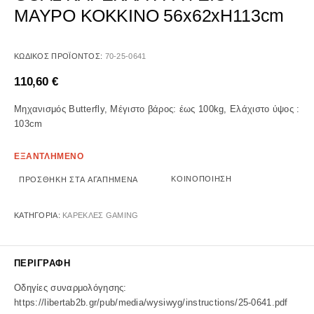
ΜΑΥΡΟ ΚΟΚΚΙΝΟ 56x62xH113cm
ΚΩΔΙΚΌΣ ΠΡΟΪΌΝΤΟΣ:
70-25-0641
110,60
€
Μηχανισμός Butterfly, Μέγιστο βάρος: έως 100kg, Ελάχιστο ύψος :
103cm
ΕΞΑΝΤΛΗΜΕΝΟ
ΚΟΙΝΟΠΟΊΗΣΗ
ΠΡΟΣΘΉΚΗ ΣΤΑ ΑΓΑΠΗΜΈΝΑ
ΚΑΤΗΓΟΡΊΑ:
ΚΑΡΕΚΛΕΣ GAMING
ΠΕΡΙΓΡΑΦΉ
Οδηγίες συναρμολόγησης:
https://libertab2b.gr/pub/media/wysiwyg/instructions/25-0641.pdf