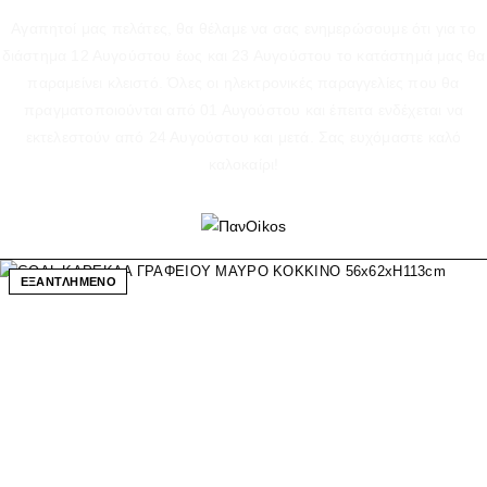
Αγαπητοί μας πελάτες, θα θέλαμε να σας ενημερώσουμε ότι για το
διάστημα 12 Αυγούστου έως και 23 Αυγούστου το κατάστημά μας θα
παραμείνει κλειστό. Όλες οι ηλεκτρονικές παραγγελίες που θα
πραγματοποιούνται από 01 Αυγούστου και έπειτα ενδέχεται να
εκτελεστούν από 24 Αυγούστου και μετά. Σας ευχόμαστε καλό
καλοκαίρι!
ΕΞΑΝΤΛΗΜΕΝΟ