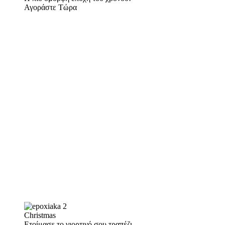
Αγοράστε Τώρα
Christmas
Ετοίμασε το γιορτινό σου τραπέζι