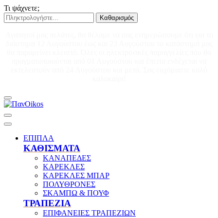
Τι ψάχνετε;
Καθαρισμός
Αγαπητοί μας πελάτες, θα θέλαμε να σας ενημερώσουμε ότι για το
διάστημα 12 Αυγούστου έως και 23 Αυγούστου το κατάστημά μας
θα παραμείνει κλειστό. Όλες οι ηλεκτρονικές παραγγελίες που θα
πραγματοποιούνται από 01 Αυγούστου και έπειτα ενδέχεται να
εκτελεστούν από 24 Αυγούστου και μετά. Σας ευχόμαστε καλό
καλοκαίρι!
ΕΠΙΠΛΑ
ΚΑΘΙΣΜΑΤΑ
ΚΑΝΑΠΕΔΕΣ
ΚΑΡΕΚΛΕΣ
ΚΑΡΕΚΛΕΣ ΜΠΑΡ
ΠΟΛΥΘΡΟΝΕΣ
ΣΚΑΜΠΩ & ΠΟΥΦ
ΤΡΑΠΕΖΙΑ
ΕΠΙΦΑΝΕΙΕΣ ΤΡΑΠΕΖΙΩΝ