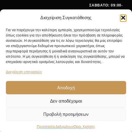
ΣΑΒΒΑΤΟ: 09:00-
15:00
Διαχείριση Συγκατάθεσης
ΤΗΛΕΦ
+30 210
Για να παρέχουμε την καλύτερη εμπειρία, χρησιμοποιούμε τεχνολογίες
ΩΝΟ:
642 9062
όπως cookies για την αποθήκευση ή/και την πρόσβαση σε πληροφορίες
EMA
SALES@PANOI
συσκευών. Η συγκατάθεση για τις εν λόγω τεχνολογίες θα μας επιτρέψει
να επεξεργαστούμε δεδομένα προσωπικού χαρακτήρα, όπως
IL:
KOS.GR
συμπεριφορά περιήγησης ή μοναδικά αναγνωριστικά σε αυτόν τον
ΚΕΝΤΡΙΚ
ΝΙΚ.
ιστότοπο. Η μη συγκατάθεση ή η ανάκληση της συγκατάθεσης, μπορεί να
Ο
ΓΚΥΖΗ 24,
επηρεάσει αρνητικά ορισμένες λειτουργίες και δυνατότητες.
ΚΑΤΑΣΤΗ
11475
ΜΑ:
ΑΘΗΝΑ
Διαχείριση υπηρεσιών
Αποδοχή
Δεν αποδέχομαι
© 2026 Pan Oikos. Με επιφύλαξη παντός δικαιώματος. Κατασκευή από
NWM
.
Προβολή προτιμήσεων
Προστασία Δεδομένων
Όροι Χρήσης