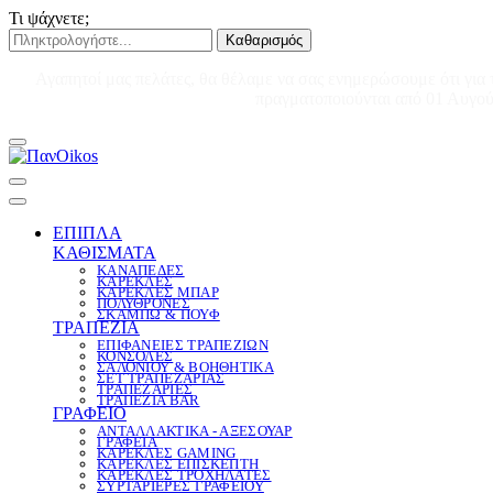
Τι ψάχνετε;
Καθαρισμός
Αγαπητοί μας πελάτες, θα θέλαμε να σας ενημερώσουμε ότι για 
πραγματοποιούνται από 01 Αυγούσ
ΕΠΙΠΛΑ
ΚΑΘΙΣΜΑΤΑ
ΚΑΝΑΠΕΔΕΣ
ΚΑΡΕΚΛΕΣ
ΚΑΡΕΚΛΕΣ ΜΠΑΡ
ΠΟΛΥΘΡΟΝΕΣ
ΣΚΑΜΠΩ & ΠΟΥΦ
ΤΡΑΠΕΖΙΑ
ΕΠΙΦΑΝΕΙΕΣ ΤΡΑΠΕΖΙΩΝ
ΚΟΝΣΟΛΕΣ
ΣΑΛΟΝΙΟΥ & ΒΟΗΘΗΤΙΚΑ
ΣΕΤ ΤΡΑΠΕΖΑΡΙΑΣ
ΤΡΑΠΕΖΑΡΙΕΣ
ΤΡΑΠΕΖΙΑ BAR
ΓΡΑΦΕΙΟ
ΑΝΤΑΛΛΑΚΤΙΚΑ - ΑΞΕΣΟΥΑΡ
ΓΡΑΦΕΙΑ
ΚΑΡΕΚΛΕΣ GAMING
ΚΑΡΕΚΛΕΣ ΕΠΙΣΚΕΠΤΗ
ΚΑΡΕΚΛΕΣ ΤΡΟΧΗΛΑΤΕΣ
ΣΥΡΤΑΡΙΕΡΕΣ ΓΡΑΦΕΙΟΥ