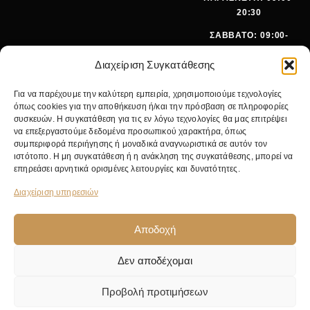
20:30
ΣΑΒΒΑΤΟ: 09:00-
15:00
Διαχείριση Συγκατάθεσης
ΤΗΛΕΦ
+30 210
Για να παρέχουμε την καλύτερη εμπειρία, χρησιμοποιούμε τεχνολογίες
ΩΝΟ:
642 9062
όπως cookies για την αποθήκευση ή/και την πρόσβαση σε πληροφορίες
EMA
SALES@PANOI
συσκευών. Η συγκατάθεση για τις εν λόγω τεχνολογίες θα μας επιτρέψει
IL:
KOS.GR
να επεξεργαστούμε δεδομένα προσωπικού χαρακτήρα, όπως
συμπεριφορά περιήγησης ή μοναδικά αναγνωριστικά σε αυτόν τον
ΚΕΝΤΡΙΚ
ΝΙΚ.
ιστότοπο. Η μη συγκατάθεση ή η ανάκληση της συγκατάθεσης, μπορεί να
Ο
ΓΚΥΖΗ 24,
επηρεάσει αρνητικά ορισμένες λειτουργίες και δυνατότητες.
ΚΑΤΑΣΤΗ
11475
ΜΑ:
ΑΘΗΝΑ
Διαχείριση υπηρεσιών
Αποδοχή
Δεν αποδέχομαι
© 2026 Pan Oikos. Με επιφύλαξη παντός δικαιώματος. Κατασκευή από
NWM
.
Προβολή προτιμήσεων