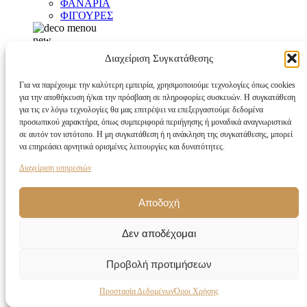
ΦΑΝΑΡΙΑ
ΦΙΓΟΥΡΕΣ
new
Διακόσμηση που ξεχωρίζει
Διαχείριση Συγκατάθεσης
Αγοράστε Τώρα
Για να παρέχουμε την καλύτερη εμπειρία, χρησιμοποιούμε τεχνολογίες όπως cookies
για την αποθήκευση ή/και την πρόσβαση σε πληροφορίες συσκευών. Η συγκατάθεση
για τις εν λόγω τεχνολογίες θα μας επιτρέψει να επεξεργαστούμε δεδομένα
προσωπικού χαρακτήρα, όπως συμπεριφορά περιήγησης ή μοναδικά αναγνωριστικά
σε αυτόν τον ιστότοπο. Η μη συγκατάθεση ή η ανάκληση της συγκατάθεσης, μπορεί
να επηρεάσει αρνητικά ορισμένες λειτουργίες και δυνατότητες.
Διαχείριση υπηρεσιών
Αποδοχή
Δεν αποδέχομαι
Προβολή προτιμήσεων
Προστασία Δεδομένων
Όροι Χρήσης