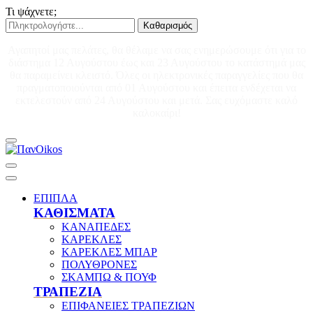
Τι ψάχνετε;
Καθαρισμός
Αγαπητοί μας πελάτες, θα θέλαμε να σας ενημερώσουμε ότι για το
διάστημα 12 Αυγούστου έως και 23 Αυγούστου το κατάστημά μας
θα παραμείνει κλειστό. Όλες οι ηλεκτρονικές παραγγελίες που θα
πραγματοποιούνται από 01 Αυγούστου και έπειτα ενδέχεται να
εκτελεστούν από 24 Αυγούστου και μετά. Σας ευχόμαστε καλό
καλοκαίρι!
ΕΠΙΠΛΑ
ΚΑΘΙΣΜΑΤΑ
ΚΑΝΑΠΕΔΕΣ
ΚΑΡΕΚΛΕΣ
ΚΑΡΕΚΛΕΣ ΜΠΑΡ
ΠΟΛΥΘΡΟΝΕΣ
ΣΚΑΜΠΩ & ΠΟΥΦ
ΤΡΑΠΕΖΙΑ
ΕΠΙΦΑΝΕΙΕΣ ΤΡΑΠΕΖΙΩΝ