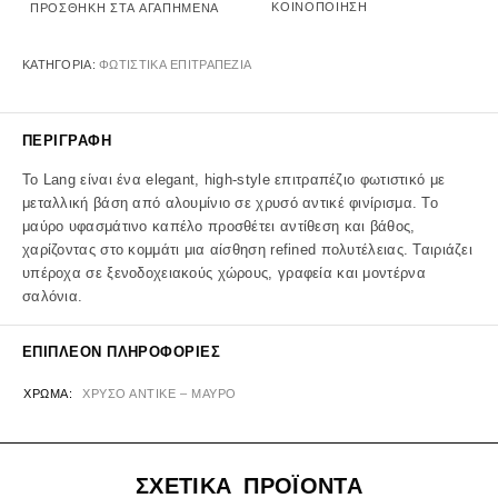
ΚΟΙΝΟΠΟΊΗΣΗ
ΠΡΟΣΘΉΚΗ ΣΤΑ ΑΓΑΠΗΜΈΝΑ
ΚΑΤΗΓΟΡΊΑ:
ΦΩΤΙΣΤΙΚΑ ΕΠΙΤΡΑΠΕΖΙΑ
ΠΕΡΙΓΡΑΦΉ
Το Lang είναι ένα elegant, high-style επιτραπέζιο φωτιστικό με
μεταλλική βάση από αλουμίνιο σε χρυσό αντικέ φινίρισμα. Το
μαύρο υφασμάτινο καπέλο προσθέτει αντίθεση και βάθος,
χαρίζοντας στο κομμάτι μια αίσθηση refined πολυτέλειας. Ταιριάζει
υπέροχα σε ξενοδοχειακούς χώρους, γραφεία και μοντέρνα
σαλόνια.
ΕΠΙΠΛΈΟΝ ΠΛΗΡΟΦΟΡΊΕΣ
ΧΡΏΜΑ
ΧΡΥΣΟ ΑΝΤΙΚΕ – ΜΑΥΡΟ
ΣΧΕΤΙΚΑ ΠΡΟΪΟΝΤΑ