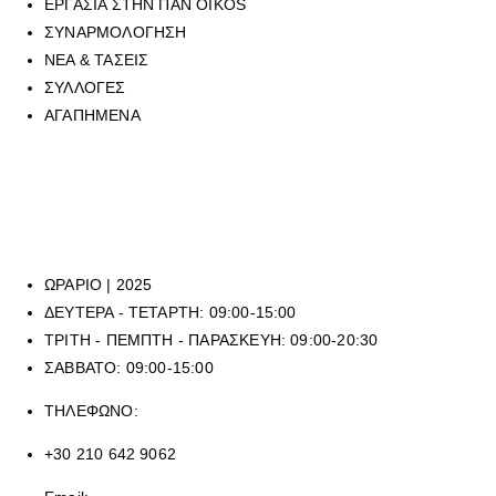
ΕΡΓΑΣΙΑ ΣΤΗΝ ΠΑΝ OIKOS
ΣΥΝΑΡΜΟΛΟΓΗΣΗ
ΝΕΑ & ΤΑΣΕΙΣ
ΣΥΛΛΟΓΕΣ
ΑΓΑΠΗΜΕΝΑ
Για να επικοινωνήσετε με οποιοδήποτε από τα επτά φυσικά
καταστήματά μας, μπορείτε να καλέσετε στο τηλεφωνικό μας κέντρο
στο
210 6429062
, (εργασιακό ωράριο καταστημάτων), ή να μας
αποστείλετε mail στην ηλεκτρονική διεύθυνση
sales@panoikos.gr
ΩΡΑΡΙΟ | 2025
ΔΕΥΤΕΡΑ - ΤΕΤΑΡΤΗ: 09:00-15:00
ΤΡΙΤΗ - ΠΕΜΠΤΗ - ΠΑΡΑΣΚΕΥΗ: 09:00-20:30
ΣΑΒΒΑΤΟ: 09:00-15:00
ΤΗΛΕΦΩΝΟ:
+30 210 642 9062