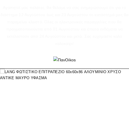
Αγαπητοί μας πελάτες, θα θέλαμε να σας ενημερώσουμε ότι για το
διάστημα 12 Αυγούστου έως και 23 Αυγούστου το κατάστημά μας θα
παραμείνει κλειστό. Όλες οι ηλεκτρονικές παραγγελίες που θα
πραγματοποιούνται από 01 Αυγούστου και έπειτα ενδέχεται να
εκτελεστούν από 24 Αυγούστου και μετά. Σας ευχόμαστε καλό
καλοκαίρι!