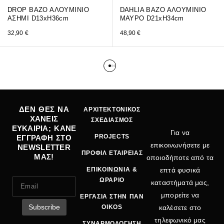
DROP ΒΑΖΟ ΑΛΟΥΜΙΝΙΟ
DAHLIA ΒΑΖΟ ΑΛΟΥΜΙΝΙΟ
ΑΣΗΜΙ D13xH36cm
ΜΑΥΡΟ D21xH34cm
32,90
€
48,90
€
ΔΕΝ ΘΕΣ ΝΑ
ΑΡΧΙΤΕΚΤΟΝΙΚΟΣ
ΧΑΝΕΙΣ
ΣΧΕΔΙΑΣΜΟΣ
ΕΥΚΑΙΡΙΑ; ΚΑΝΕ
Για να
PROJECTS
ΕΓΓΡΑΦΗ ΣΤΟ
επικοινωνήσετε με
NEWSLETTER
ΠΡΟΦΙΛ ΕΤΑΙΡΕΙΑΣ
ΜΑΣ!
οποιοδήποτε από τα
ΕΠΙΚΟΙΝΩΝΙΑ &
επτά φυσικά
ΩΡΑΡΙΟ
καταστήματά μας,
μπορείτε να
ΕΡΓΑΣΙΑ ΣΤΗΝ ΠΑΝ
OIKOS
καλέσετε στο
τηλεφωνικό μας
ΣΥΝΑΡΜΟΛΟΓΗΣΗ