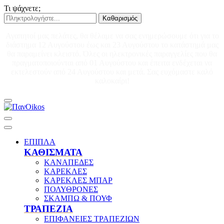
Τι ψάχνετε;
Καθαρισμός
Αγαπητοί μας πελάτες, θα θέλαμε να σας ενημερώσουμε ότι για το
διάστημα 12 Αυγούστου έως και 23 Αυγούστου το κατάστημά μας
θα παραμείνει κλειστό. Όλες οι ηλεκτρονικές παραγγελίες που θα
πραγματοποιούνται από 01 Αυγούστου και έπειτα ενδέχεται να
εκτελεστούν από 24 Αυγούστου και μετά. Σας ευχόμαστε καλό
καλοκαίρι!
ΕΠΙΠΛΑ
ΚΑΘΙΣΜΑΤΑ
ΚΑΝΑΠΕΔΕΣ
ΚΑΡΕΚΛΕΣ
ΚΑΡΕΚΛΕΣ ΜΠΑΡ
ΠΟΛΥΘΡΟΝΕΣ
ΣΚΑΜΠΩ & ΠΟΥΦ
ΤΡΑΠΕΖΙΑ
ΕΠΙΦΑΝΕΙΕΣ ΤΡΑΠΕΖΙΩΝ