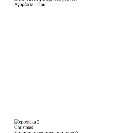
Αγοράστε Τώρα
Christmas
Ετοίμασε το γιορτινό σου τραπέζι