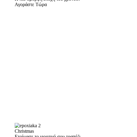
Αγοράστε Τώρα
Christmas
Ετοίμασε το γιορτινό σου τραπέζι