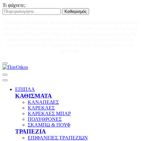
Τι ψάχνετε;
Καθαρισμός
Αγαπητοί μας πελάτες, θα θέλαμε να σας ενημερώσουμε ότι για το
διάστημα 12 Αυγούστου έως και 23 Αυγούστου το κατάστημά μας
θα παραμείνει κλειστό. Όλες οι ηλεκτρονικές παραγγελίες που θα
πραγματοποιούνται από 01 Αυγούστου και έπειτα ενδέχεται να
εκτελεστούν από 24 Αυγούστου και μετά. Σας ευχόμαστε καλό
καλοκαίρι!
ΕΠΙΠΛΑ
ΚΑΘΙΣΜΑΤΑ
ΚΑΝΑΠΕΔΕΣ
ΚΑΡΕΚΛΕΣ
ΚΑΡΕΚΛΕΣ ΜΠΑΡ
ΠΟΛΥΘΡΟΝΕΣ
ΣΚΑΜΠΩ & ΠΟΥΦ
ΤΡΑΠΕΖΙΑ
ΕΠΙΦΑΝΕΙΕΣ ΤΡΑΠΕΖΙΩΝ