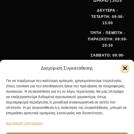
ΩΡΑΡΙΟ | 2025
ΔΕΥΤΕΡΑ -
ΤΕΤΑΡΤΗ: 09:00-
15:00
ΤΡΙΤΗ - ΠΕΜΠΤΗ -
ΠΑΡΑΣΚΕΥΗ: 09:00-
20:30
ΣΑΒΒΑΤΟ: 09:00-
15:00
Διαχείριση Συγκατάθεσης
ΤΗΛΕΦ
+30 210
Για να παρέχουμε την καλύτερη εμπειρία, χρησιμοποιούμε τεχνολογίες
ΩΝΟ:
642 9062
όπως cookies για την αποθήκευση ή/και την πρόσβαση σε πληροφορίες
EMA
SALES@PANOI
συσκευών. Η συγκατάθεση για τις εν λόγω τεχνολογίες θα μας επιτρέψει
IL:
KOS.GR
να επεξεργαστούμε δεδομένα προσωπικού χαρακτήρα, όπως
συμπεριφορά περιήγησης ή μοναδικά αναγνωριστικά σε αυτόν τον
ΚΕΝΤΡΙΚ
ΝΙΚ.
ιστότοπο. Η μη συγκατάθεση ή η ανάκληση της συγκατάθεσης, μπορεί να
Ο
ΓΚΥΖΗ 24,
επηρεάσει αρνητικά ορισμένες λειτουργίες και δυνατότητες.
ΚΑΤΑΣΤΗ
11475
ΜΑ:
ΑΘΗΝΑ
Διαχείριση υπηρεσιών