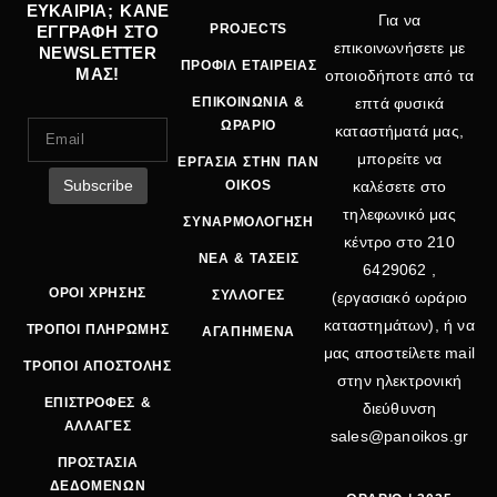
ΕΥΚΑΙΡΙΑ; ΚΑΝΕ
Για να
PROJECTS
ΕΓΓΡΑΦΗ ΣΤΟ
επικοινωνήσετε με
NEWSLETTER
ΠΡΟΦΙΛ ΕΤΑΙΡΕΙΑΣ
ΜΑΣ!
οποιοδήποτε από τα
ΕΠΙΚΟΙΝΩΝΙΑ &
επτά φυσικά
ΩΡΑΡΙΟ
καταστήματά μας,
μπορείτε να
ΕΡΓΑΣΙΑ ΣΤΗΝ ΠΑΝ
OIKOS
καλέσετε στο
τηλεφωνικό μας
ΣΥΝΑΡΜΟΛΟΓΗΣΗ
κέντρο στο
210
ΝΕΑ & ΤΑΣΕΙΣ
6429062
,
ΟΡΟΙ ΧΡΗΣΗΣ
ΣΥΛΛΟΓΕΣ
(εργασιακό ωράριο
καταστημάτων), ή να
ΤΡΟΠΟΙ ΠΛΗΡΩΜΗΣ
ΑΓΑΠΗΜΕΝΑ
μας αποστείλετε mail
ΤΡΟΠΟΙ ΑΠΟΣΤΟΛΗΣ
στην ηλεκτρονική
ΕΠΙΣΤΡΟΦΕΣ &
διεύθυνση
ΑΛΛΑΓΕΣ
sales@panoikos.gr
ΠΡΟΣΤΑΣΙΑ
ΔΕΔΟΜΕΝΩΝ