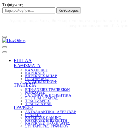
Τι ψάχνετε;
Καθαρισμός
Αγαπητοί μας πελάτες, θα θέλαμε να σας ενημερώσουμε ότι για 
πραγματοποιούνται από 01 Αυγούσ
ΕΠΙΠΛΑ
ΚΑΘΙΣΜΑΤΑ
ΚΑΝΑΠΕΔΕΣ
ΚΑΡΕΚΛΕΣ
ΚΑΡΕΚΛΕΣ ΜΠΑΡ
ΠΟΛΥΘΡΟΝΕΣ
ΣΚΑΜΠΩ & ΠΟΥΦ
ΤΡΑΠΕΖΙΑ
ΕΠΙΦΑΝΕΙΕΣ ΤΡΑΠΕΖΙΩΝ
ΚΟΝΣΟΛΕΣ
ΣΑΛΟΝΙΟΥ & ΒΟΗΘΗΤΙΚΑ
ΣΕΤ ΤΡΑΠΕΖΑΡΙΑΣ
ΤΡΑΠΕΖΑΡΙΕΣ
ΤΡΑΠΕΖΙΑ BAR
ΓΡΑΦΕΙΟ
ΑΝΤΑΛΛΑΚΤΙΚΑ - ΑΞΕΣΟΥΑΡ
ΓΡΑΦΕΙΑ
ΚΑΡΕΚΛΕΣ GAMING
ΚΑΡΕΚΛΕΣ ΕΠΙΣΚΕΠΤΗ
ΚΑΡΕΚΛΕΣ ΤΡΟΧΗΛΑΤΕΣ
ΣΥΡΤΑΡΙΕΡΕΣ ΓΡΑΦΕΙΟΥ