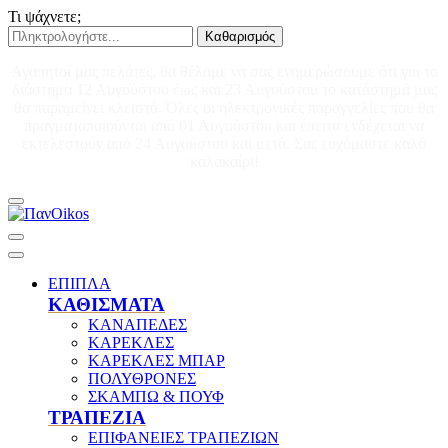
Τι ψάχνετε;
Καθαρισμός
Αγαπητοί μας πελάτες, θα θέλαμε να σας ενημερώσουμε ότι για το
διάστημα 12 Αυγούστου έως και 23 Αυγούστου το κατάστημά μας
θα παραμείνει κλειστό. Όλες οι ηλεκτρονικές παραγγελίες που θα
πραγματοποιούνται από 01 Αυγούστου και έπειτα ενδέχεται να
εκτελεστούν από 24 Αυγούστου και μετά. Σας ευχόμαστε καλό
καλοκαίρι!
ΕΠΙΠΛΑ
ΚΑΘΙΣΜΑΤΑ
ΚΑΝΑΠΕΔΕΣ
ΚΑΡΕΚΛΕΣ
ΚΑΡΕΚΛΕΣ ΜΠΑΡ
ΠΟΛΥΘΡΟΝΕΣ
ΣΚΑΜΠΩ & ΠΟΥΦ
ΤΡΑΠΕΖΙΑ
ΕΠΙΦΑΝΕΙΕΣ ΤΡΑΠΕΖΙΩΝ