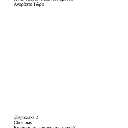
Αγοράστε Τώρα
Christmas
Ετοίμασε το γιορτινό σου τραπέζι