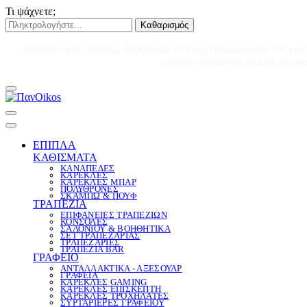
Τι ψάχνετε;
Καθαρισμός
Αγαπητοί μας πελάτες, θα θέλαμε να σας ενημερώσουμε ότι για 
πραγματοποιούνται από 01 Αυγούσ
ΕΠΙΠΛΑ
ΚΑΘΙΣΜΑΤΑ
ΚΑΝΑΠΕΔΕΣ
ΚΑΡΕΚΛΕΣ
ΚΑΡΕΚΛΕΣ ΜΠΑΡ
ΠΟΛΥΘΡΟΝΕΣ
ΣΚΑΜΠΩ & ΠΟΥΦ
ΤΡΑΠΕΖΙΑ
ΕΠΙΦΑΝΕΙΕΣ ΤΡΑΠΕΖΙΩΝ
ΚΟΝΣΟΛΕΣ
ΣΑΛΟΝΙΟΥ & ΒΟΗΘΗΤΙΚΑ
ΣΕΤ ΤΡΑΠΕΖΑΡΙΑΣ
ΤΡΑΠΕΖΑΡΙΕΣ
ΤΡΑΠΕΖΙΑ BAR
ΓΡΑΦΕΙΟ
ΑΝΤΑΛΛΑΚΤΙΚΑ - ΑΞΕΣΟΥΑΡ
ΓΡΑΦΕΙΑ
ΚΑΡΕΚΛΕΣ GAMING
ΚΑΡΕΚΛΕΣ ΕΠΙΣΚΕΠΤΗ
ΚΑΡΕΚΛΕΣ ΤΡΟΧΗΛΑΤΕΣ
ΣΥΡΤΑΡΙΕΡΕΣ ΓΡΑΦΕΙΟΥ