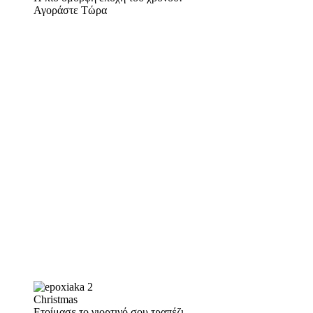
Αγοράστε Τώρα
Christmas
Ετοίμασε το γιορτινό σου τραπέζι