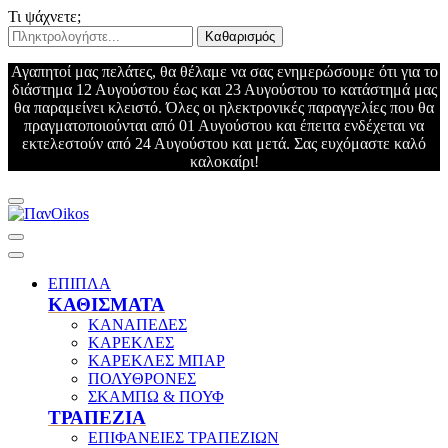
Τι ψάχνετε;
Καθαρισμός
Αγαπητοί μας πελάτες, θα θέλαμε να σας ενημερώσουμε ότι για το
διάστημα 12 Αυγούστου έως και 23 Αυγούστου το κατάστημά μας
θα παραμείνει κλειστό. Όλες οι ηλεκτρονικές παραγγελίες που θα
πραγματοποιούνται από 01 Αυγούστου και έπειτα ενδέχεται να
εκτελεστούν από 24 Αυγούστου και μετά. Σας ευχόμαστε καλό
καλοκαίρι!
ΕΠΙΠΛΑ
ΚΑΘΙΣΜΑΤΑ
ΚΑΝΑΠΕΔΕΣ
ΚΑΡΕΚΛΕΣ
ΚΑΡΕΚΛΕΣ ΜΠΑΡ
ΠΟΛΥΘΡΟΝΕΣ
ΣΚΑΜΠΩ & ΠΟΥΦ
ΤΡΑΠΕΖΙΑ
ΕΠΙΦΑΝΕΙΕΣ ΤΡΑΠΕΖΙΩΝ