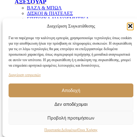
ΑΞΕΣΟΥΑΡ
ΒΑΖΑ & ΜΠΩΛ
ΔΙΣΚΟΙ & ΠΙΑΤΕΛΕΣ
ΕΠΙΤΟΙΧΑ ΔΙΑΚΟΣΜΗΤΙΚΑ
ΕΠΙΤΡΑΠΕΖΙΑ ΔΙΑΚΟΣΜΗΣΗΣ
Διαχείριση Συγκατάθεσης
ΚΑΣΠΩ
ΚΕΡΙΑ & ΑΡΩΜΑΤΙΚΑ
Για να παρέχουμε την καλύτερη εμπειρία, χρησιμοποιούμε τεχνολογίες όπως cookies
ΚΗΡΟΠΗΓΙΑ & ΦΩΤΟΦΟΡ
για την αποθήκευση ή/και την πρόσβαση σε πληροφορίες συσκευών. Η συγκατάθεση
ΚΛΕΨΥΔΡΕΣ
για τις εν λόγω τεχνολογίες θα μας επιτρέψει να επεξεργαστούμε δεδομένα
ΚΟΡΝΙΖΕΣ & ΑΛΜΠΟΥΜ
προσωπικού χαρακτήρα, όπως συμπεριφορά περιήγησης ή μοναδικά αναγνωριστικά
ΛΟΥΛΟΥΔΙΑ
σε αυτόν τον ιστότοπο. Η μη συγκατάθεση ή η ανάκληση της συγκατάθεσης, μπορεί
ΠΙΝΑΚΕΣ
να επηρεάσει αρνητικά ορισμένες λειτουργίες και δυνατότητες.
ΣΤΑΧΤΟΔΟΧΕΙΑ
ΦΑΝΑΡΙΑ
Διαχείριση υπηρεσιών
ΦΙΓΟΥΡΕΣ
Αποδοχή
new
Διακόσμηση που ξεχωρίζει
Αγοράστε Τώρα
Δεν αποδέχομαι
Προβολή προτιμήσεων
Προστασία Δεδομένων
Όροι Χρήσης