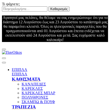
Τι ψάχνετε;
Καθαρισμός
Αγαπητοί μας πελάτες, θα θέλαμε να σας ενημερώσουμε ότι για το
διάστημα 12 Αυγούστου έως και 23 Αυγούστου το κατάστημά μας
θα παραμείνει κλειστό. Όλες οι ηλεκτρονικές παραγγελίες που θα
πραγματοποιούνται από 01 Αυγούστου και έπειτα ενδέχεται να
εκτελεστούν από 24 Αυγούστου και μετά. Σας ευχόμαστε καλό
καλοκαίρι!
ΕΠΙΠΛΑ
ΕΠΙΠΛΑ
ΚΑΘΙΣΜΑΤΑ
ΚΑΝΑΠΕΔΕΣ
ΚΑΡΕΚΛΕΣ
ΚΑΡΕΚΛΕΣ ΜΠΑΡ
ΠΟΛΥΘΡΟΝΕΣ
ΣΚΑΜΠΩ & ΠΟΥΦ
ΤΡΑΠΕΖΙΑ