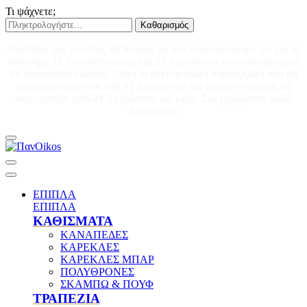
Τι ψάχνετε;
Καθαρισμός
Αγαπητοί μας πελάτες, θα θέλαμε να σας ενημερώσουμε ότι για το
διάστημα 12 Αυγούστου έως και 23 Αυγούστου το κατάστημά μας
θα παραμείνει κλειστό. Όλες οι ηλεκτρονικές παραγγελίες που θα
πραγματοποιούνται από 01 Αυγούστου και έπειτα ενδέχεται να
εκτελεστούν από 24 Αυγούστου και μετά. Σας ευχόμαστε καλό
καλοκαίρι!
ΕΠΙΠΛΑ
ΕΠΙΠΛΑ
ΚΑΘΙΣΜΑΤΑ
ΚΑΝΑΠΕΔΕΣ
ΚΑΡΕΚΛΕΣ
ΚΑΡΕΚΛΕΣ ΜΠΑΡ
ΠΟΛΥΘΡΟΝΕΣ
ΣΚΑΜΠΩ & ΠΟΥΦ
ΤΡΑΠΕΖΙΑ