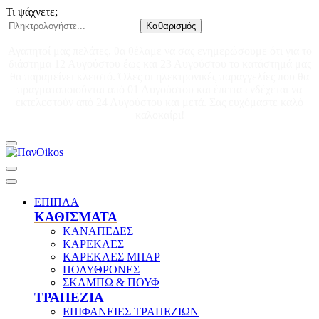
Τι ψάχνετε;
Καθαρισμός
Αγαπητοί μας πελάτες, θα θέλαμε να σας ενημερώσουμε ότι για το
διάστημα 12 Αυγούστου έως και 23 Αυγούστου το κατάστημά μας
θα παραμείνει κλειστό. Όλες οι ηλεκτρονικές παραγγελίες που θα
πραγματοποιούνται από 01 Αυγούστου και έπειτα ενδέχεται να
εκτελεστούν από 24 Αυγούστου και μετά. Σας ευχόμαστε καλό
καλοκαίρι!
ΕΠΙΠΛΑ
ΚΑΘΙΣΜΑΤΑ
ΚΑΝΑΠΕΔΕΣ
ΚΑΡΕΚΛΕΣ
ΚΑΡΕΚΛΕΣ ΜΠΑΡ
ΠΟΛΥΘΡΟΝΕΣ
ΣΚΑΜΠΩ & ΠΟΥΦ
ΤΡΑΠΕΖΙΑ
ΕΠΙΦΑΝΕΙΕΣ ΤΡΑΠΕΖΙΩΝ