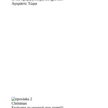
Αγοράστε Τώρα
Christmas
Ετοίμασε το γιορτινό σου τραπέζι