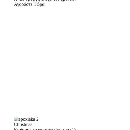
Αγοράστε Τώρα
Christmas
Ετοίμασε το γιορτινό σου τραπέζι