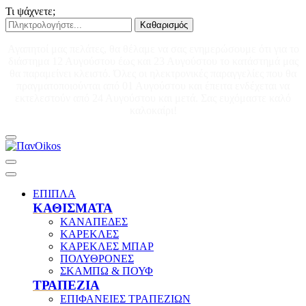
Τι ψάχνετε;
Καθαρισμός
Αγαπητοί μας πελάτες, θα θέλαμε να σας ενημερώσουμε ότι για το
διάστημα 12 Αυγούστου έως και 23 Αυγούστου το κατάστημά μας
θα παραμείνει κλειστό. Όλες οι ηλεκτρονικές παραγγελίες που θα
πραγματοποιούνται από 01 Αυγούστου και έπειτα ενδέχεται να
εκτελεστούν από 24 Αυγούστου και μετά. Σας ευχόμαστε καλό
καλοκαίρι!
ΕΠΙΠΛΑ
ΚΑΘΙΣΜΑΤΑ
ΚΑΝΑΠΕΔΕΣ
ΚΑΡΕΚΛΕΣ
ΚΑΡΕΚΛΕΣ ΜΠΑΡ
ΠΟΛΥΘΡΟΝΕΣ
ΣΚΑΜΠΩ & ΠΟΥΦ
ΤΡΑΠΕΖΙΑ
ΕΠΙΦΑΝΕΙΕΣ ΤΡΑΠΕΖΙΩΝ