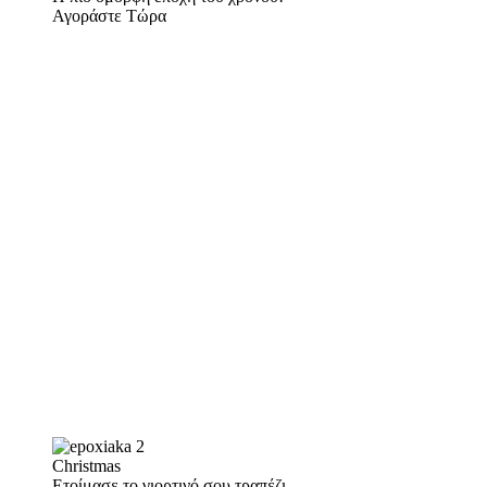
Αγοράστε Τώρα
Christmas
Ετοίμασε το γιορτινό σου τραπέζι