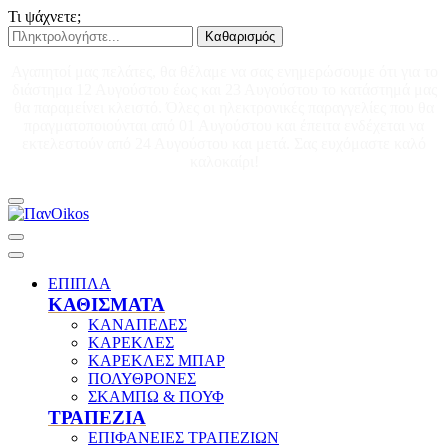
Τι ψάχνετε;
Καθαρισμός
Αγαπητοί μας πελάτες, θα θέλαμε να σας ενημερώσουμε ότι για το
διάστημα 12 Αυγούστου έως και 23 Αυγούστου το κατάστημά μας
θα παραμείνει κλειστό. Όλες οι ηλεκτρονικές παραγγελίες που θα
πραγματοποιούνται από 01 Αυγούστου και έπειτα ενδέχεται να
εκτελεστούν από 24 Αυγούστου και μετά. Σας ευχόμαστε καλό
καλοκαίρι!
ΕΠΙΠΛΑ
ΚΑΘΙΣΜΑΤΑ
ΚΑΝΑΠΕΔΕΣ
ΚΑΡΕΚΛΕΣ
ΚΑΡΕΚΛΕΣ ΜΠΑΡ
ΠΟΛΥΘΡΟΝΕΣ
ΣΚΑΜΠΩ & ΠΟΥΦ
ΤΡΑΠΕΖΙΑ
ΕΠΙΦΑΝΕΙΕΣ ΤΡΑΠΕΖΙΩΝ