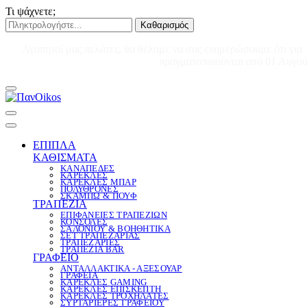
Τι ψάχνετε;
Καθαρισμός
Αγαπητοί μας πελάτες, θα θέλαμε να σας ενημερώσουμε ότι για 
πραγματοποιούνται από 01 Αυγούσ
ΕΠΙΠΛΑ
ΚΑΘΙΣΜΑΤΑ
ΚΑΝΑΠΕΔΕΣ
ΚΑΡΕΚΛΕΣ
ΚΑΡΕΚΛΕΣ ΜΠΑΡ
ΠΟΛΥΘΡΟΝΕΣ
ΣΚΑΜΠΩ & ΠΟΥΦ
ΤΡΑΠΕΖΙΑ
ΕΠΙΦΑΝΕΙΕΣ ΤΡΑΠΕΖΙΩΝ
ΚΟΝΣΟΛΕΣ
ΣΑΛΟΝΙΟΥ & ΒΟΗΘΗΤΙΚΑ
ΣΕΤ ΤΡΑΠΕΖΑΡΙΑΣ
ΤΡΑΠΕΖΑΡΙΕΣ
ΤΡΑΠΕΖΙΑ BAR
ΓΡΑΦΕΙΟ
ΑΝΤΑΛΛΑΚΤΙΚΑ - ΑΞΕΣΟΥΑΡ
ΓΡΑΦΕΙΑ
ΚΑΡΕΚΛΕΣ GAMING
ΚΑΡΕΚΛΕΣ ΕΠΙΣΚΕΠΤΗ
ΚΑΡΕΚΛΕΣ ΤΡΟΧΗΛΑΤΕΣ
ΣΥΡΤΑΡΙΕΡΕΣ ΓΡΑΦΕΙΟΥ