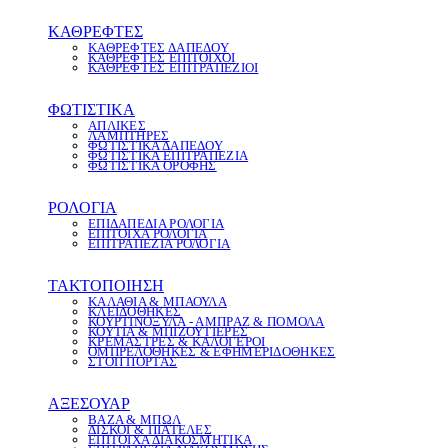
ΚΑΘΡΕΦΤΕΣ
ΚΑΘΡΕΦΤΕΣ ΔΑΠΕΔΟΥ
ΚΑΘΡΕΦΤΕΣ ΕΠΙΤΟΙΧΟΙ
ΚΑΘΡΕΦΤΕΣ ΕΠΙΤΡΑΠΕΖΙΟΙ
ΦΩΤΙΣΤΙΚΑ
ΑΠΛΙΚΕΣ
ΛΑΜΠΤΗΡΕΣ
ΦΩΤΙΣΤΙΚΑ ΔΑΠΕΔΟΥ
ΦΩΤΙΣΤΙΚΑ ΕΠΙΤΡΑΠΕΖΙΑ
ΦΩΤΙΣΤΙΚΑ ΟΡΟΦΗΣ
ΡΟΛΟΓΙΑ
ΕΠΙΔΑΠΕΔΙΑ ΡΟΛΟΓΙΑ
ΕΠΙΤΟΙΧΑ ΡΟΛΟΓΙΑ
ΕΠΙΤΡΑΠΕΖΙΑ ΡΟΛΟΓΙΑ
ΤΑΚΤΟΠΟΙΗΣΗ
ΚΑΛΑΘΙΑ & ΜΠΑΟΥΛΑ
ΚΛΕΙΔΟΘΗΚΕΣ
ΚΟΥΡΤΙΝΟΞΥΛΑ - ΑΜΠΡΑΖ & ΠΟΜΟΛΑ
ΚΟΥΤΙΑ & ΜΠΙΖΟΥΤΙΕΡΕΣ
ΚΡΕΜΑΣΤΡΕΣ & ΚΑΛΟΓΕΡΟΙ
ΟΜΠΡΕΛΟΘΗΚΕΣ & ΕΦΗΜΕΡΙΔΟΘΗΚΕΣ
ΣΤΟΠ ΠΟΡΤΑΣ
ΑΞΕΣΟΥΑΡ
ΒΑΖΑ & ΜΠΩΛ
ΔΙΣΚΟΙ & ΠΙΑΤΕΛΕΣ
ΕΠΙΤΟΙΧΑ ΔΙΑΚΟΣΜΗΤΙΚΑ