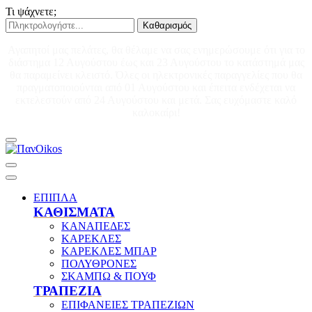
Τι ψάχνετε;
Καθαρισμός
Αγαπητοί μας πελάτες, θα θέλαμε να σας ενημερώσουμε ότι για το
διάστημα 12 Αυγούστου έως και 23 Αυγούστου το κατάστημά μας
θα παραμείνει κλειστό. Όλες οι ηλεκτρονικές παραγγελίες που θα
πραγματοποιούνται από 01 Αυγούστου και έπειτα ενδέχεται να
εκτελεστούν από 24 Αυγούστου και μετά. Σας ευχόμαστε καλό
καλοκαίρι!
ΕΠΙΠΛΑ
ΚΑΘΙΣΜΑΤΑ
ΚΑΝΑΠΕΔΕΣ
ΚΑΡΕΚΛΕΣ
ΚΑΡΕΚΛΕΣ ΜΠΑΡ
ΠΟΛΥΘΡΟΝΕΣ
ΣΚΑΜΠΩ & ΠΟΥΦ
ΤΡΑΠΕΖΙΑ
ΕΠΙΦΑΝΕΙΕΣ ΤΡΑΠΕΖΙΩΝ