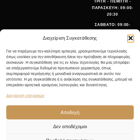
ΤΡΙΤΗ - ΠΕΜΠΤΗ -
ΠΑΡΑΣΚΕΥΗ: 09:00-
20:30
ΣΑΒΒΑΤΟ: 09:00-
15:00
Διαχείριση Συγκατάθεσης
ΤΗΛΕΦ
+30 210
Για να παρέχουμε την καλύτερη εμπειρία, χρησιμοποιούμε τεχνολογίες
ΩΝΟ:
642 9062
όπως cookies για την αποθήκευση ή/και την πρόσβαση σε πληροφορίες
EMA
SALES@PANOI
συσκευών. Η συγκατάθεση για τις εν λόγω τεχνολογίες θα μας επιτρέψει
IL:
KOS.GR
να επεξεργαστούμε δεδομένα προσωπικού χαρακτήρα, όπως
συμπεριφορά περιήγησης ή μοναδικά αναγνωριστικά σε αυτόν τον
ΚΕΝΤΡΙΚ
ΝΙΚ.
ιστότοπο. Η μη συγκατάθεση ή η ανάκληση της συγκατάθεσης, μπορεί να
Ο
ΓΚΥΖΗ 24,
επηρεάσει αρνητικά ορισμένες λειτουργίες και δυνατότητες.
ΚΑΤΑΣΤΗ
11475
ΜΑ:
ΑΘΗΝΑ
Διαχείριση υπηρεσιών
Αποδοχή
Δεν αποδέχομαι
© 2026 Pan Oikos. Με επιφύλαξη παντός δικαιώματος. Κατασκευή από
NWM
.