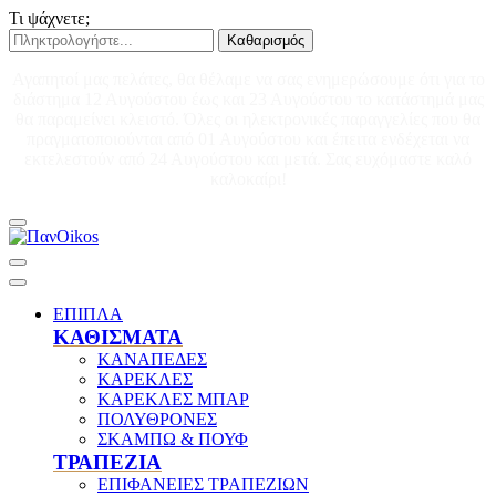
Τι ψάχνετε;
Καθαρισμός
Αγαπητοί μας πελάτες, θα θέλαμε να σας ενημερώσουμε ότι για το
διάστημα 12 Αυγούστου έως και 23 Αυγούστου το κατάστημά μας
θα παραμείνει κλειστό. Όλες οι ηλεκτρονικές παραγγελίες που θα
πραγματοποιούνται από 01 Αυγούστου και έπειτα ενδέχεται να
εκτελεστούν από 24 Αυγούστου και μετά. Σας ευχόμαστε καλό
καλοκαίρι!
ΕΠΙΠΛΑ
ΚΑΘΙΣΜΑΤΑ
ΚΑΝΑΠΕΔΕΣ
ΚΑΡΕΚΛΕΣ
ΚΑΡΕΚΛΕΣ ΜΠΑΡ
ΠΟΛΥΘΡΟΝΕΣ
ΣΚΑΜΠΩ & ΠΟΥΦ
ΤΡΑΠΕΖΙΑ
ΕΠΙΦΑΝΕΙΕΣ ΤΡΑΠΕΖΙΩΝ