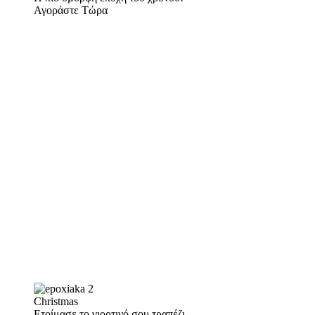
Αγοράστε Τώρα
Christmas
Ετοίμασε το γιορτινό σου τραπέζι