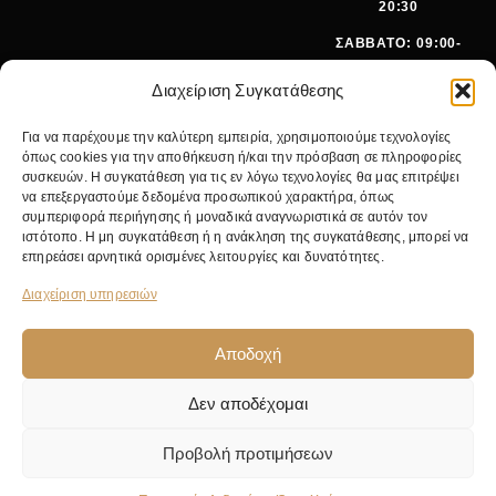
20:30
ΣΑΒΒΑΤΟ: 09:00-
15:00
Διαχείριση Συγκατάθεσης
ΤΗΛΕΦ
+30 210
Για να παρέχουμε την καλύτερη εμπειρία, χρησιμοποιούμε τεχνολογίες
ΩΝΟ:
642 9062
όπως cookies για την αποθήκευση ή/και την πρόσβαση σε πληροφορίες
EMA
SALES@PANOI
συσκευών. Η συγκατάθεση για τις εν λόγω τεχνολογίες θα μας επιτρέψει
IL:
KOS.GR
να επεξεργαστούμε δεδομένα προσωπικού χαρακτήρα, όπως
συμπεριφορά περιήγησης ή μοναδικά αναγνωριστικά σε αυτόν τον
ΚΕΝΤΡΙΚ
ΝΙΚ.
ιστότοπο. Η μη συγκατάθεση ή η ανάκληση της συγκατάθεσης, μπορεί να
Ο
ΓΚΥΖΗ 24,
επηρεάσει αρνητικά ορισμένες λειτουργίες και δυνατότητες.
ΚΑΤΑΣΤΗ
11475
ΜΑ:
ΑΘΗΝΑ
Διαχείριση υπηρεσιών
Αποδοχή
Δεν αποδέχομαι
© 2026 Pan Oikos. Με επιφύλαξη παντός δικαιώματος. Κατασκευή από
NWM
.
Προβολή προτιμήσεων