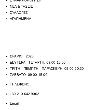
ΣΥΝΑΡΜΟΛΟΓΗΣΗ
ΝΕΑ & ΤΑΣΕΙΣ
ΣΥΛΛΟΓΕΣ
ΑΓΑΠΗΜΕΝΑ
Για να επικοινωνήσετε με οποιοδήποτε από τα επτά φυσικά
καταστήματά μας, μπορείτε να καλέσετε στο τηλεφωνικό μας κέντρο
στο
210 6429062
, (εργασιακό ωράριο καταστημάτων), ή να μας
αποστείλετε mail στην ηλεκτρονική διεύθυνση
sales@panoikos.gr
ΩΡΑΡΙΟ | 2025
ΔΕΥΤΕΡΑ - ΤΕΤΑΡΤΗ: 09:00-15:00
ΤΡΙΤΗ - ΠΕΜΠΤΗ - ΠΑΡΑΣΚΕΥΗ: 09:00-20:30
ΣΑΒΒΑΤΟ: 09:00-15:00
ΤΗΛΕΦΩΝΟ:
+30 210 642 9062
Email: