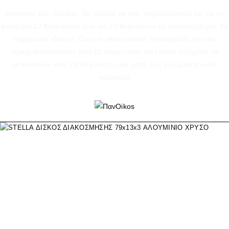
Αγαπητοί μας πελάτες, θα θέλαμε να σας ενημερώσουμε ότι για το
διάστημα 12 Αυγούστου έως και 23 Αυγούστου το κατάστημά μας θα
παραμείνει κλειστό. Όλες οι ηλεκτρονικές παραγγελίες που θα
πραγματοποιούνται από 01 Αυγούστου και έπειτα ενδέχεται να
εκτελεστούν από 24 Αυγούστου και μετά. Σας ευχόμαστε καλό
καλοκαίρι!