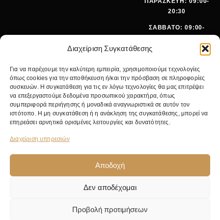
ΠΑΡΑΣΚΕΥΗ: 09:00-
20:30
ΣΑΒΒΑΤΟ: 09:00-
15:00
Διαχείριση Συγκατάθεσης
ΤΗΛΕΦ
+30 210
Για να παρέχουμε την καλύτερη εμπειρία, χρησιμοποιούμε τεχνολογίες
ΩΝΟ:
642 9062
όπως cookies για την αποθήκευση ή/και την πρόσβαση σε πληροφορίες
EMA
SALES@PANOI
συσκευών. Η συγκατάθεση για τις εν λόγω τεχνολογίες θα μας επιτρέψει
IL:
KOS.GR
να επεξεργαστούμε δεδομένα προσωπικού χαρακτήρα, όπως
συμπεριφορά περιήγησης ή μοναδικά αναγνωριστικά σε αυτόν τον
ΚΕΝΤΡΙΚ
ΝΙΚ.
ιστότοπο. Η μη συγκατάθεση ή η ανάκληση της συγκατάθεσης, μπορεί να
Ο
ΓΚΥΖΗ 24,
επηρεάσει αρνητικά ορισμένες λειτουργίες και δυνατότητες.
ΚΑΤΑΣΤΗ
11475
ΜΑ:
ΑΘΗΝΑ
Διαχείριση υπηρεσιών
Αποδοχή
Δεν αποδέχομαι
© 2026 Pan Oikos. Με επιφύλαξη παντός δικαιώματος. Κατασκευή από
NWM
.
Προβολή προτιμήσεων