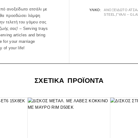
από ανοξείδωτο ατσάλι με
ΥΛΙΚΌ
ΑΝΟΞΕΙΔΩΤΟ ΑΤΣΑΛ
STEEL,ΓΥΑΛΙ – GL
ι θα προσδώσει λάμψη
την τελετή του γάμου σας
ζωής σας! – Serving trays
serving articles and bring
ce for your marriage
 of your life!
ΣΧΕΤΙΚΑ ΠΡΟΪΟΝΤΑ