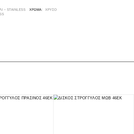
Ι – STAINLESS
ΧΡΏΜΑ
ΧΡΥΣΟ
ASS