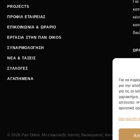
Για
PROJECTS
κατ
κέν
ΠΡΟΦΙΛ ΕΤΑΙΡΕΙΑΣ
κατ
ΕΠΙΚΟΙΝΩΝΙΑ & ΩΡΑΡΙΟ
δι
ΕΡΓΑΣΙΑ ΣΤΗΝ ΠΑΝ OIKOS
ΣΥΝΑΡΜΟΛΟΓΗΣΗ
ΩΡΑ
ΝΕΑ & ΤΑΣΕΙΣ
ΔΕΥ
ΣΥΛΛΟΓΕΣ
ΤΡΙ
ΑΓΑΠΗΜΕΝΑ
Για να παρέ
ΣΑΒ
για την απο
για τις εν 
ΤΗ
χαρακτήρα, 
EMA
ιστότοπο. Η
ΚΕ
αρνητικά ορ
Διαχείριση 
Απ
© 2026 Pan Oikos. Με επιφύλαξη παντός δικαιώματος. Κατασκευή