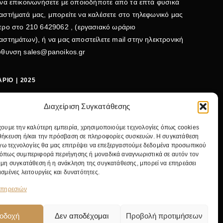
 να επικοινωνήσετε με οποιοδήποτε από τα επτά φυσικά
αστήματά μας, μπορείτε να καλέσετε στο τηλεφωνικό μας
τρο στο
210 6429062
, (εργασιακό ωράριο
αστημάτων), ή να μας αποστείλετε mail στην ηλεκτρονική
εύθυνση
sales@panoikos.gr
ΡΙΟ | 2025
ΤΕΡΑ - ΤΕΤΑΡΤΗ: 09:00-15:00
Διαχείριση Συγκατάθεσης
ΤΗ - ΠΕΜΠΤΗ - ΠΑΡΑΣΚΕΥΗ: 09:00-20:30
χουμε την καλύτερη εμπειρία, χρησιμοποιούμε τεχνολογίες όπως cookies
ΒΑΤΟ: 09:00-15:00
θήκευση ή/και την πρόσβαση σε πληροφορίες συσκευών. Η συγκατάθεση
λόγω τεχνολογίες θα μας επιτρέψει να επεξεργαστούμε δεδομένα προσωπικού
ΛΕΦΩΝΟ:
+30 210 642 9062
όπως συμπεριφορά περιήγησης ή μοναδικά αναγνωριστικά σε αυτόν τον
IL:
SALES@PANOIKOS.GR
 μη συγκατάθεση ή η ανάκληση της συγκατάθεσης, μπορεί να επηρεάσει
ΝΤΡΙΚΟ ΚΑΤΑΣΤΗΜΑ:
ΝΙΚ. ΓΚΥΖΗ 24, 11475 ΑΘΗΝΑ
ισμένες λειτουργίες και δυνατότητες.
υπηρεσιών
οδοχή
Δεν αποδέχομαι
Προβολή προτιμήσεων