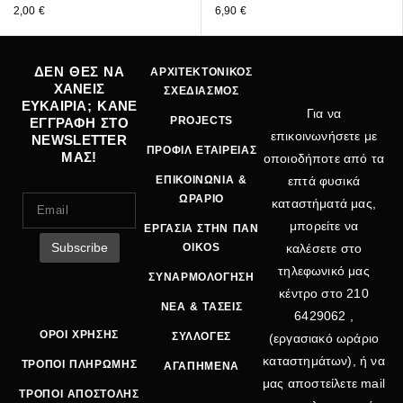
2,00
€
6,90
€
ΔΕΝ ΘΕΣ ΝΑ
ΑΡΧΙΤΕΚΤΟΝΙΚΟΣ
ΧΑΝΕΙΣ
ΣΧΕΔΙΑΣΜΟΣ
ΕΥΚΑΙΡΙΑ; ΚΑΝΕ
Για να
PROJECTS
ΕΓΓΡΑΦΗ ΣΤΟ
επικοινωνήσετε με
NEWSLETTER
ΠΡΟΦΙΛ ΕΤΑΙΡΕΙΑΣ
ΜΑΣ!
οποιοδήποτε από τα
ΕΠΙΚΟΙΝΩΝΙΑ &
επτά φυσικά
ΩΡΑΡΙΟ
καταστήματά μας,
μπορείτε να
ΕΡΓΑΣΙΑ ΣΤΗΝ ΠΑΝ
OIKOS
καλέσετε στο
τηλεφωνικό μας
ΣΥΝΑΡΜΟΛΟΓΗΣΗ
κέντρο στο
210
ΝΕΑ & ΤΑΣΕΙΣ
6429062
,
ΟΡΟΙ ΧΡΗΣΗΣ
ΣΥΛΛΟΓΕΣ
(εργασιακό ωράριο
καταστημάτων), ή να
ΤΡΟΠΟΙ ΠΛΗΡΩΜΗΣ
ΑΓΑΠΗΜΕΝΑ
μας αποστείλετε mail
ΤΡΟΠΟΙ ΑΠΟΣΤΟΛΗΣ