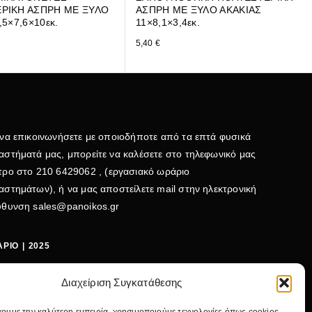
ΡΙΚΗ ΑΣΠΡΗ ΜΕ ΞΥΛΟ
ΑΣΠΡΗ ΜΕ ΞΥΛΟ ΑΚΑΚΙΑΣ
,5×7,6×10εκ.
11×8,1×3,4εκ.
5,40
€
 να επικοινωνήσετε με οποιοδήποτε από τα επτά φυσικά
αστήματά μας, μπορείτε να καλέσετε στο τηλεφωνικό μας
τρο στο
210 6429062
, (εργασιακό ωράριο
αστημάτων), ή να μας αποστείλετε mail στην ηλεκτρονική
εύθυνση
sales@panoikos.gr
ΡΙΟ | 2025
ΤΕΡΑ - ΤΕΤΑΡΤΗ: 09:00-15:00
Διαχείριση Συγκατάθεσης
ΤΗ - ΠΕΜΠΤΗ - ΠΑΡΑΣΚΕΥΗ: 09:00-20:30