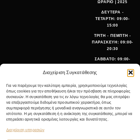
ΩΡΑΡΙΟ | 2025
ΔΕΥΤΕΡΑ -
ΤΕΤΑΡΤΗ: 09:00-
15:00
ΤΡΙΤΗ - ΠΕΜΠΤΗ -
ΠΑΡΑΣΚΕΥΗ: 09:00-
20:30
ΣΑΒΒΑΤΟ: 09:00-
15:00
Διαχείριση Συγκατάθεσης
ΤΗΛΕΦ
+30 210
Για να παρέχουμε την καλύτερη εμπειρία, χρησιμοποιούμε τεχνολογίες
ΩΝΟ:
642 9062
όπως cookies για την αποθήκευση ή/και την πρόσβαση σε πληροφορίες
EMA
SALES@PANOI
συσκευών. Η συγκατάθεση για τις εν λόγω τεχνολογίες θα μας επιτρέψει
IL:
KOS.GR
να επεξεργαστούμε δεδομένα προσωπικού χαρακτήρα, όπως
συμπεριφορά περιήγησης ή μοναδικά αναγνωριστικά σε αυτόν τον
ΚΕΝΤΡΙΚ
ΝΙΚ.
ιστότοπο. Η μη συγκατάθεση ή η ανάκληση της συγκατάθεσης, μπορεί να
Ο
ΓΚΥΖΗ 24,
επηρεάσει αρνητικά ορισμένες λειτουργίες και δυνατότητες.
ΚΑΤΑΣΤΗ
11475
ΜΑ:
ΑΘΗΝΑ
Διαχείριση υπηρεσιών