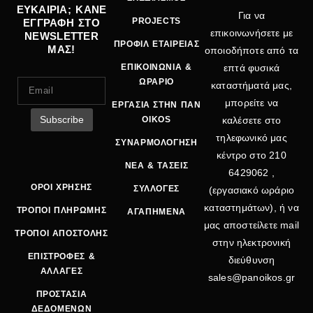
ΕΥΚΑΙΡΙΑ; ΚΑΝΕ
Για να
PROJECTS
ΕΓΓΡΑΦΗ ΣΤΟ
επικοινωνήσετε με
NEWSLETTER
ΠΡΟΦΙΛ ΕΤΑΙΡΕΙΑΣ
ΜΑΣ!
οποιοδήποτε από τα
ΕΠΙΚΟΙΝΩΝΙΑ &
επτά φυσικά
ΩΡΑΡΙΟ
καταστήματά μας,
μπορείτε να
ΕΡΓΑΣΙΑ ΣΤΗΝ ΠΑΝ
OIKOS
καλέσετε στο
τηλεφωνικό μας
ΣΥΝΑΡΜΟΛΟΓΗΣΗ
κέντρο στο
210
ΝΕΑ & ΤΑΣΕΙΣ
6429062
,
ΟΡΟΙ ΧΡΗΣΗΣ
ΣΥΛΛΟΓΕΣ
(εργασιακό ωράριο
καταστημάτων), ή να
ΤΡΟΠΟΙ ΠΛΗΡΩΜΗΣ
ΑΓΑΠΗΜΕΝΑ
μας αποστείλετε mail
ΤΡΟΠΟΙ ΑΠΟΣΤΟΛΗΣ
στην ηλεκτρονική
ΕΠΙΣΤΡΟΦΕΣ &
διεύθυνση
ΑΛΛΑΓΕΣ
sales@panoikos.gr
ΠΡΟΣΤΑΣΙΑ
ΔΕΔΟΜΕΝΩΝ