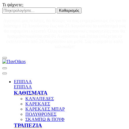
Τι ψάχνετε;
Καθαρισμός
Αγαπητοί μας πελάτες, θα θέλαμε να σας ενημερώσουμε ότι για το
διάστημα 12 Αυγούστου έως και 23 Αυγούστου το κατάστημά μας
θα παραμείνει κλειστό. Όλες οι ηλεκτρονικές παραγγελίες που θα
πραγματοποιούνται από 01 Αυγούστου και έπειτα ενδέχεται να
εκτελεστούν από 24 Αυγούστου και μετά. Σας ευχόμαστε καλό
καλοκαίρι!
ΕΠΙΠΛΑ
ΕΠΙΠΛΑ
ΚΑΘΙΣΜΑΤΑ
ΚΑΝΑΠΕΔΕΣ
ΚΑΡΕΚΛΕΣ
ΚΑΡΕΚΛΕΣ ΜΠΑΡ
ΠΟΛΥΘΡΟΝΕΣ
ΣΚΑΜΠΩ & ΠΟΥΦ
ΤΡΑΠΕΖΙΑ