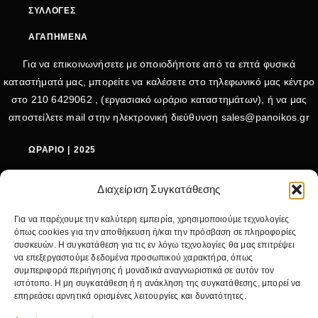
ΣΥΛΛΟΓΕΣ
ΑΓΑΠΗΜΕΝΑ
Για να επικοινωνήσετε με οποιοδήποτε από τα επτά φυσικά
καταστήματά μας, μπορείτε να καλέσετε στο τηλεφωνικό μας κέντρο
στο
210 6429062
, (εργασιακό ωράριο καταστημάτων), ή να μας
αποστείλετε mail στην ηλεκτρονική διεύθυνση
sales@panoikos.gr
ΩΡΑΡΙΟ | 2025
ΔΕΥΤΕΡΑ - ΤΕΤΑΡΤΗ: 09:00-15:00
Διαχείριση Συγκατάθεσης
ΤΡΙΤΗ - ΠΕΜΠΤΗ - ΠΑΡΑΣΚΕΥΗ: 09:00-20:30
Για να παρέχουμε την καλύτερη εμπειρία, χρησιμοποιούμε τεχνολογίες
ΣΑΒΒΑΤΟ: 09:00-15:00
όπως cookies για την αποθήκευση ή/και την πρόσβαση σε πληροφορίες
συσκευών. Η συγκατάθεση για τις εν λόγω τεχνολογίες θα μας επιτρέψει
ΤΗΛΕΦΩΝΟ:
να επεξεργαστούμε δεδομένα προσωπικού χαρακτήρα, όπως
συμπεριφορά περιήγησης ή μοναδικά αναγνωριστικά σε αυτόν τον
ιστότοπο. Η μη συγκατάθεση ή η ανάκληση της συγκατάθεσης, μπορεί να
+30 210 642 9062
επηρεάσει αρνητικά ορισμένες λειτουργίες και δυνατότητες.
EMAIL: