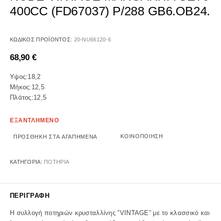
400CC (FD67037) P/288 GB6.OB24.
ΚΩΔΙΚΌΣ ΠΡΟΪΌΝΤΟΣ:
20-NU66120-6
68,90
€
Υψος:18,2
Μήκος:12,5
Πλάτος:12,5
ΕΞΑΝΤΛΗΜΕΝΟ
ΚΟΙΝΟΠΟΊΗΣΗ
ΠΡΟΣΘΉΚΗ ΣΤΑ ΑΓΑΠΗΜΈΝΑ
ΚΑΤΗΓΟΡΊΑ:
ΠΟΤΗΡΙΑ
ΠΕΡΙΓΡΑΦΉ
Η συλλογή ποτηριών κρυσταλλίνης ”VINTAGE” με το κλασσικό και