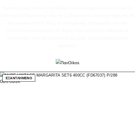
Αγαπητοί μας πελάτες, θα θέλαμε να σας ενημερώσουμε ότι για το
διάστημα 12 Αυγούστου έως και 23 Αυγούστου το κατάστημά μας θα
παραμείνει κλειστό. Όλες οι ηλεκτρονικές παραγγελίες που θα
πραγματοποιούνται από 01 Αυγούστου και έπειτα ενδέχεται να
εκτελεστούν από 24 Αυγούστου και μετά. Σας ευχόμαστε καλό
καλοκαίρι!
ΕΞΑΝΤΛΗΜΕΝΟ