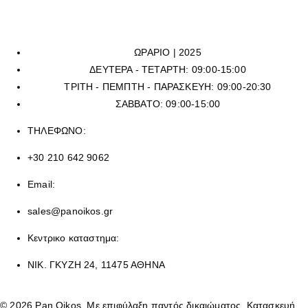
στο
210 6429062
, (εργασιακό ωράριο καταστημάτων), ή να μας
αποστείλετε mail στην ηλεκτρονική διεύθυνση
sales@panoikos.gr
ΩΡΑΡΙΟ | 2025
ΔΕΥΤΕΡΑ - ΤΕΤΑΡΤΗ: 09:00-15:00
ΤΡΙΤΗ - ΠΕΜΠΤΗ - ΠΑΡΑΣΚΕΥΗ: 09:00-20:30
ΣΑΒΒΑΤΟ: 09:00-15:00
ΤΗΛΕΦΩΝΟ:
+30 210 642 9062
Email:
sales@panoikos.gr
Κεντρικο καταστημα:
ΝΙΚ. ΓΚΥΖΗ 24, 11475 ΑΘΗΝΑ
© 2026 Pan Oikos. Με επιφύλαξη παντός δικαιώματος. Κατασκευή