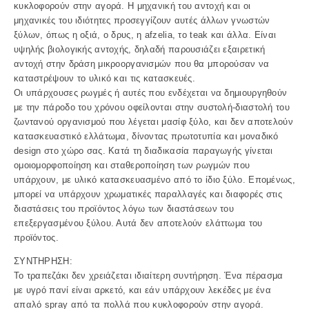
κυκλοφορούν στην αγορά. Η μηχανική του αντοχή και οι
μηχανικές του ιδιότητες προσεγγίζουν αυτές άλλων γνωστών
ξύλων, όπως η οξιά, ο δρυς, η afzelia, το teak και άλλα. Είναι
υψηλής βιολογικής αντοχής, δηλαδή παρουσιάζει εξαιρετική
αντοχή στην δράση μικροοργανισμών που θα μπορούσαν να
καταστρέψουν το υλικό και τις κατασκευές.
Οι υπάρχουσες ρωγμές ή αυτές που ενδέχεται να δημιουργηθούν
με την πάροδο του χρόνου οφείλονται στην συστολή-διαστολή του
ζωντανού οργανισμού που λέγεται μασίφ ξύλο, και δεν αποτελούν
κατασκευαστικό ελλάτωμα, δίνοντας πρωτοτυπία και μοναδικό
design στο χώρο σας. Κατά τη διαδικασία παραγωγής γίνεται
ομοιομορφοποίηση και σταθεροποίηση των ρωγμών που
υπάρχουν, με υλικό κατασκευασμένο από το ίδιο ξύλο. Επομένως,
μπορεί να υπάρχουν χρωματικές παραλλαγές και διαφορές στις
διαστάσεις του προϊόντος λόγω των διαστάσεων του
επεξεργασμένου ξύλου. Αυτά δεν αποτελούν ελάττωμα του
προϊόντος.
ΣΥΝΤΗΡΗΣΗ:
Το τραπεζάκι δεν χρειάζεται ιδιαίτερη συντήρηση. Ένα πέρασμα
με υγρό πανί είναι αρκετό, και εάν υπάρχουν λεκέδες με ένα
απαλό spray από τα πολλά που κυκλοφορούν στην αγορά.