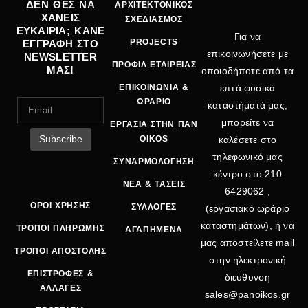
ΔΕΝ ΘΕΣ ΝΑ
ΑΡΧΙΤΕΚΤΟΝΙΚΟΣ
ΧΑΝΕΙΣ
ΣΧΕΔΙΑΣΜΟΣ
ΕΥΚΑΙΡΙΑ; ΚΑΝΕ
Για να
PROJECTS
ΕΓΓΡΑΦΗ ΣΤΟ
επικοινωνήσετε με
NEWSLETTER
ΠΡΟΦΙΛ ΕΤΑΙΡΕΙΑΣ
ΜΑΣ!
οποιοδήποτε από τα
ΕΠΙΚΟΙΝΩΝΙΑ &
επτά φυσικά
ΩΡΑΡΙΟ
καταστήματά μας,
μπορείτε να
ΕΡΓΑΣΙΑ ΣΤΗΝ ΠΑΝ
OIKOS
καλέσετε στο
τηλεφωνικό μας
ΣΥΝΑΡΜΟΛΟΓΗΣΗ
κέντρο στο
210
ΝΕΑ & ΤΑΣΕΙΣ
6429062
,
ΟΡΟΙ ΧΡΗΣΗΣ
ΣΥΛΛΟΓΕΣ
(εργασιακό ωράριο
καταστημάτων), ή να
ΤΡΟΠΟΙ ΠΛΗΡΩΜΗΣ
ΑΓΑΠΗΜΕΝΑ
μας αποστείλετε mail
ΤΡΟΠΟΙ ΑΠΟΣΤΟΛΗΣ
στην ηλεκτρονική
ΕΠΙΣΤΡΟΦΕΣ &
διεύθυνση
ΑΛΛΑΓΕΣ
sales@panoikos.gr