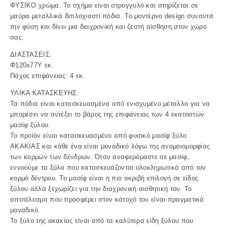
ΦΥΣΙΚΟ χρώμα. To σχήμα είναι στρογγυλό και στηρίζεται σε
μαύρα μεταλλικά διπλοχιαστί πόδια. Το μοντέρνο design συναντά
την φύση και δίνει μια διαχρονική και ζεστή αίσθηση στον χώρο
σας.
ΔΙΑΣΤΑΣΕΙΣ:
Φ120x77Y εκ.
Πάχος επιφάνειας: 4 εκ.
ΥΛΙΚΑ ΚΑΤΑΣΚΕΥΗΣ:
Τα πόδια είναι κατασκευασμένα από ενισχυμένο μέταλλο για να
μπορέσει να αντέξει το βάρος της επιφάνειας των 4 εκατοστών
μασίφ ξύλου.
Το προϊόν είναι κατασκευασμένο από φυσικό μασίφ ξύλο
ΑΚΑΚΙΑΣ και κάθε ένα είναι μοναδικό λόγω της ανομοιομορφίας
των κορμών των δένδρων. Όταν αναφερόμαστε σε μασίφ,
εννοούμε τα ξύλα που κατασκευάζονται ολοκληρωτικά από τον
κορμό δέντρου. Το μασίφ είναι η πιο ακριβή επιλογή σε είδος
ξύλου αλλά ξεχωρίζει για την διαχρονική αισθητική του. Το
αποτέλεσμα που προσφέρει στον κάτοχό του είναι πραγματικά
μοναδικό.
Το ξύλο της ακακίας είναι από τα καλύτερα είδη ξύλου που