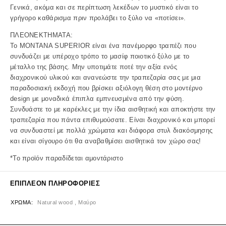
Γενικά, ακόμα και σε περίπτωση λεκέδων το μυστικό είναι το
γρήγορο καθάρισμα πριν προλάβει το ξύλο να «ποτίσει».
ΠΛΕΟΝΕΚΤΗΜΑΤΑ:
Το MONTANA SUPERIOR είναι ένα πανέμορφο τραπέζι που
συνδυάζει με υπέροχο τρόπο το μασίφ ποιοτικό ξύλο με το
μέταλλο της βάσης. Μην υποτιμάτε ποτέ την αξία ενός
διαχρονικού υλικού και ανανεώστε την τραπεζαρία σας με μια
παραδοσιακή εκδοχή που βρίσκει αξιόλογη θέση στο μοντέρνο
design με μοναδικά έπιπλα εμπνευσμένα από την φύση.
Συνδυάστε τo με καρέκλες με την ίδια αισθητική και αποκτήστε την
τραπεζαρία που πάντα επιθυμούσατε. Είναι διαχρονικό και μπορεί
να συνδυαστεί με πολλά χρώματα και διάφορα στυλ διακόσμησης
και είναι σίγουρο ότι θα αναβαθμίσει αισθητικά τον χώρο σας!
*To προϊόν παραδίδεται αμοντάριστο
ΕΠΙΠΛΈΟΝ ΠΛΗΡΟΦΟΡΊΕΣ
ΧΡΏΜΑ
Natural wood , Μαύρο