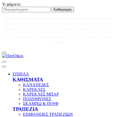
Τι ψάχνετε;
Καθαρισμός
Αγαπητοί μας πελάτες, θα θέλαμε να σας ενημερώσουμε ότι για το
διάστημα 12 Αυγούστου έως και 23 Αυγούστου το κατάστημά μας
θα παραμείνει κλειστό. Όλες οι ηλεκτρονικές παραγγελίες που θα
πραγματοποιούνται από 01 Αυγούστου και έπειτα ενδέχεται να
εκτελεστούν από 24 Αυγούστου και μετά. Σας ευχόμαστε καλό
καλοκαίρι!
ΕΠΙΠΛΑ
ΚΑΘΙΣΜΑΤΑ
ΚΑΝΑΠΕΔΕΣ
ΚΑΡΕΚΛΕΣ
ΚΑΡΕΚΛΕΣ ΜΠΑΡ
ΠΟΛΥΘΡΟΝΕΣ
ΣΚΑΜΠΩ & ΠΟΥΦ
ΤΡΑΠΕΖΙΑ
ΕΠΙΦΑΝΕΙΕΣ ΤΡΑΠΕΖΙΩΝ