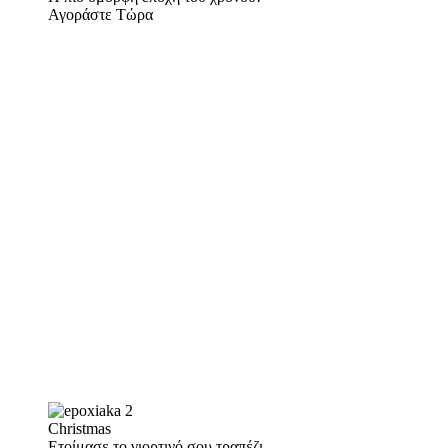
Αγοράστε Τώρα
Christmas
Ετοίμασε το γιορτινό σου τραπέζι