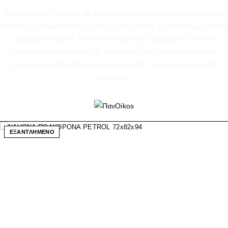
Αγαπητοί μας πελάτες, θα θέλαμε να σας ενημερώσουμε ότι για το
διάστημα 12 Αυγούστου έως και 23 Αυγούστου το κατάστημά μας θα
παραμείνει κλειστό. Όλες οι ηλεκτρονικές παραγγελίες που θα
πραγματοποιούνται από 01 Αυγούστου και έπειτα ενδέχεται να
εκτελεστούν από 24 Αυγούστου και μετά. Σας ευχόμαστε καλό
καλοκαίρι!
ΕΞΑΝΤΛΗΜΕΝΟ