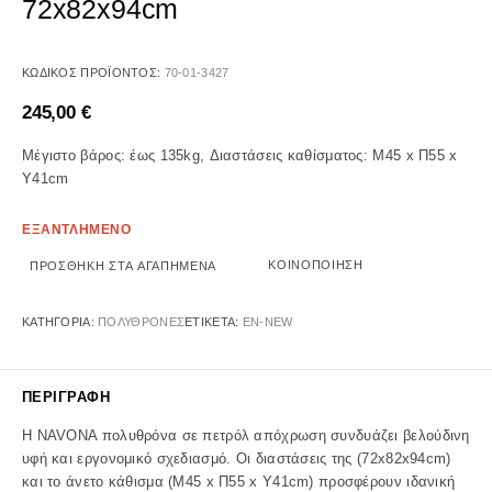
72x82x94cm
ΚΩΔΙΚΌΣ ΠΡΟΪΌΝΤΟΣ:
70-01-3427
245,00
€
Μέγιστο βάρος: έως 135kg, Διαστάσεις καθίσματος: Μ45 x Π55 x
Υ41cm
ΕΞΑΝΤΛΗΜΕΝΟ
ΚΟΙΝΟΠΟΊΗΣΗ
ΠΡΟΣΘΉΚΗ ΣΤΑ ΑΓΑΠΗΜΈΝΑ
ΚΑΤΗΓΟΡΊΑ:
ΠΟΛΥΘΡΟΝΕΣ
ΕΤΙΚΈΤΑ:
EN-NEW
ΠΕΡΙΓΡΑΦΉ
Η NAVONA πολυθρόνα σε πετρόλ απόχρωση συνδυάζει βελούδινη
υφή και εργονομικό σχεδιασμό. Οι διαστάσεις της (72x82x94cm)
και το άνετο κάθισμα (Μ45 x Π55 x Υ41cm) προσφέρουν ιδανική