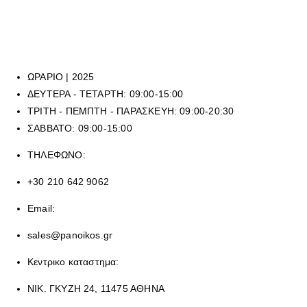
καταστήματά μας, μπορείτε να καλέσετε στο τηλεφωνικό μας κέντρο
στο
210 6429062
, (εργασιακό ωράριο καταστημάτων), ή να μας
αποστείλετε mail στην ηλεκτρονική διεύθυνση
sales@panoikos.gr
ΩΡΑΡΙΟ | 2025
ΔΕΥΤΕΡΑ - ΤΕΤΑΡΤΗ: 09:00-15:00
ΤΡΙΤΗ - ΠΕΜΠΤΗ - ΠΑΡΑΣΚΕΥΗ: 09:00-20:30
ΣΑΒΒΑΤΟ: 09:00-15:00
ΤΗΛΕΦΩΝΟ:
+30 210 642 9062
Email:
sales@panoikos.gr
Κεντρικο καταστημα:
ΝΙΚ. ΓΚΥΖΗ 24, 11475 ΑΘΗΝΑ