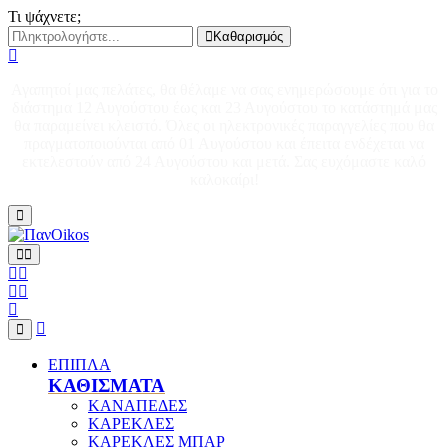
Τι ψάχνετε;
Καθαρισμός
Αγαπητοί μας πελάτες, θα θέλαμε να σας ενημερώσουμε ότι για το
διάστημα 12 Αυγούστου έως και 23 Αυγούστου το κατάστημά μας
θα παραμείνει κλειστό. Όλες οι ηλεκτρονικές παραγγελίες που θα
πραγματοποιούνται από 01 Αυγούστου και έπειτα ενδέχεται να
εκτελεστούν από 24 Αυγούστου και μετά. Σας ευχόμαστε καλό
καλοκαίρι!
ΕΠΙΠΛΑ
ΚΑΘΙΣΜΑΤΑ
ΚΑΝΑΠΕΔΕΣ
ΚΑΡΕΚΛΕΣ
ΚΑΡΕΚΛΕΣ ΜΠΑΡ